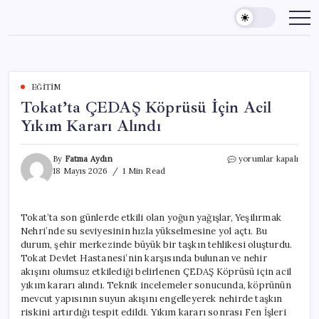
Skip
to
content
EĞITIM
Tokat’ta ÇEDAŞ Köprüsü İçin Acil
Yıkım Kararı Alındı
Tokat’ta
By
Fatma Aydın
yorumlar kapalı
ÇEDAŞ
18 Mayıs 2026
1 Min Read
Köprüsü
İçin
Acil
Tokat’ta son günlerde etkili olan yoğun yağışlar, Yeşilırmak
Yıkım
Nehri’nde su seviyesinin hızla yükselmesine yol açtı. Bu
Kararı
Alındı
durum, şehir merkezinde büyük bir taşkın tehlikesi oluşturdu.
için
Tokat Devlet Hastanesi’nin karşısında bulunan ve nehir
akışını olumsuz etkilediği belirlenen ÇEDAŞ Köprüsü için acil
yıkım kararı alındı. Teknik incelemeler sonucunda, köprünün
mevcut yapısının suyun akışını engelleyerek nehirde taşkın
riskini artırdığı tespit edildi. Yıkım kararı sonrası Fen İşleri