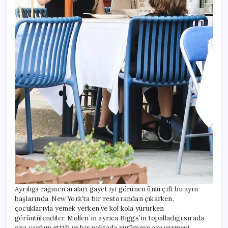
Ayrılığa rağmen araları gayet iyi görünen ünlü çift bu ayın
başlarında, New York’ta bir restorandan çıkarken,
çocuklarıyla yemek yerken ve kol kola yürürken
görüntülendiler. Mollen’ın ayrıca Biggs’in topalladığı sırada
ona yardım ettiği ve bir noktada yürümeye ara vermesi