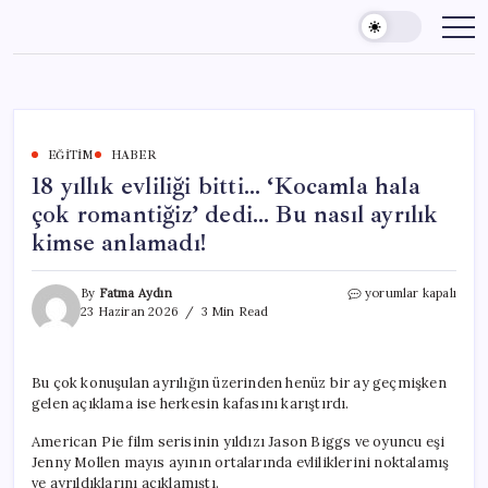
Skip
to
content
EĞITIM
HABER
18 yıllık evliliği bitti… ‘Kocamla hala
çok romantiğiz’ dedi… Bu nasıl ayrılık
kimse anlamadı!
18
By
Fatma Aydın
yorumlar kapalı
yıllık
23 Haziran 2026
3 Min Read
evliliği
bitti…
‘Kocamla
Bu çok konuşulan ayrılığın üzerinden henüz bir ay geçmişken
hala
gelen açıklama ise herkesin kafasını karıştırdı.
çok
romantiğiz’
American Pie film serisinin yıldızı Jason Biggs ve oyuncu eşi
dedi…
Bu
Jenny Mollen mayıs ayının ortalarında evliliklerini noktalamış
nasıl
ve ayrıldıklarını açıklamıştı.