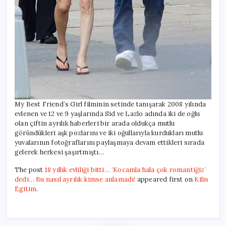
My Best Friend’s Girl filminin setinde tanışarak 2008 yılında
evlenen ve 12 ve 9 yaşlarında Sid ve Lazlo adında iki de oğlu
olan çiftin ayrılık haberleri bir arada oldukça mutlu
göründükleri aşk pozlarını ve iki oğullarıyla kurdukları mutlu
yuvalarının fotoğraflarını paylaşmaya devam ettikleri sırada
gelerek herkesi şaşırtmıştı…
The post
18 yıllık evliliği bitti… ‘Kocamla hala çok romantiğiz’
dedi… Bu nasıl ayrılık kimse anlamadı!
appeared first on
Kilis
Egitim
.