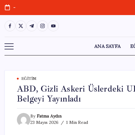
Skip
-
to
content
https://www.facebook.com/
https://twitter.com/
https://t.me/
https://www.instagram.com/
https://youtube.com/
ANA SAYFA
E
EĞITIM
ABD, Gizli Askeri Üslerdeki U
Belgeyi Yayınladı
By
Fatma Aydın
23 Mayıs 2026
1 Min Read