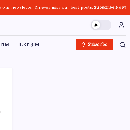
o our newsletter & never miss our best posts.
Subscribe Now!
TIM
İLETİŞİM
Subscribe
SON YAZILAR
ı
Şehrin CHP’de kalan tek belediye
başkanıydı: İstifa ettiğini duyurdu