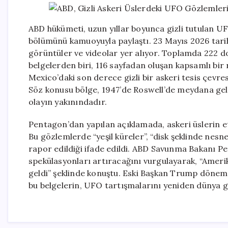
ABD hükümeti, uzun yıllar boyunca gizli tutulan U
bölümünü kamuoyuyla paylaştı. 23 Mayıs 2026 tari
görüntüler ve videolar yer alıyor. Toplamda 222 d
belgelerden biri, 116 sayfadan oluşan kapsamlı bir
Mexico’daki son derece gizli bir askeri tesis çevre
Söz konusu bölge, 1947’de Roswell’de meydana gel
olayın yakınındadır.
Pentagon’dan yapılan açıklamada, askeri üslerin etr
Bu gözlemlerde “yeşil küreler”, “disk şeklinde nesn
rapor edildiği ifade edildi. ABD Savunma Bakanı P
spekülasyonları artıracağını vurgulayarak, “Ameri
geldi” şeklinde konuştu. Eski Başkan Trump dönemi
bu belgelerin, UFO tartışmalarını yeniden dünya g