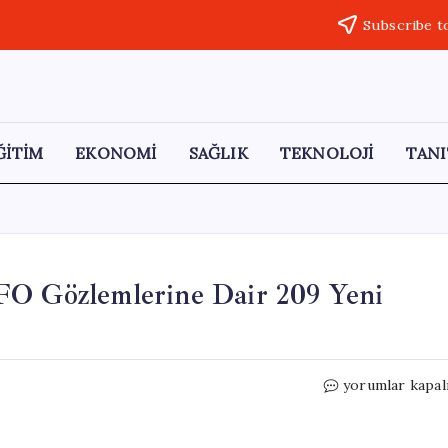
Subscribe t
ĞİTİM
EKONOMİ
SAĞLIK
TEKNOLOJİ
TANI
FO Gözlemlerine Dair 209 Yeni
ABD,
yorumlar kapal
Gizli
Askeri
Üslerdeki