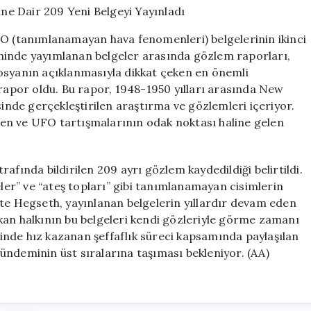
UFO
Gözlemlerine
FO (tanımlanamayan hava fenomenleri) belgelerinin ikinci
Dair
hinde yayımlanan belgeler arasında gözlem raporları,
209
osyanın açıklanmasıyla dikkat çeken en önemli
Yeni
Belgeyi
 rapor oldu. Bu rapor, 1948-1950 yılları arasında New
Yayınladı
sinde gerçekleştirilen araştırma ve gözlemleri içeriyor.
için
en ve UFO tartışmalarının odak noktası haline gelen
afında bildirilen 209 ayrı gözlem kaydedildiği belirtildi.
eler” ve “ateş topları” gibi tanımlanamayan cisimlerin
ete Hegseth, yayınlanan belgelerin yıllardır devam eden
kan halkının bu belgeleri kendi gözleriyle görme zamanı
nde hız kazanan şeffaflık süreci kapsamında paylaşılan
ündeminin üst sıralarına taşıması bekleniyor. (AA)