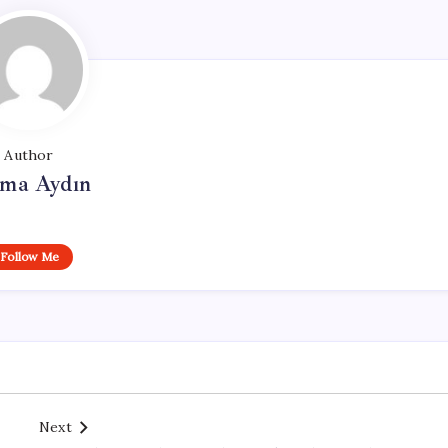
Author
tma Aydın
Follow Me
Next