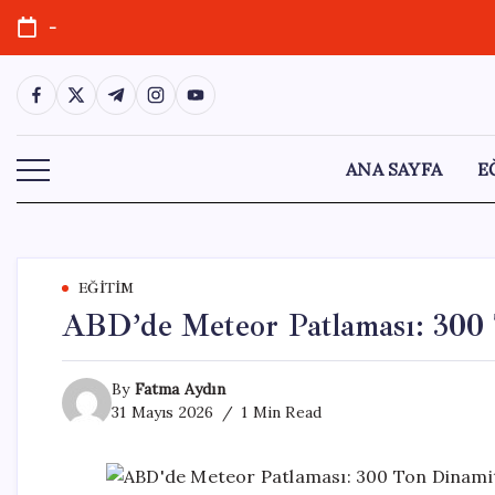
Skip
-
to
content
https://www.facebook.com/
https://twitter.com/
https://t.me/
https://www.instagram.com/
https://youtube.com/
ANA SAYFA
E
EĞITIM
ABD’de Meteor Patlaması: 300
By
Fatma Aydın
31 Mayıs 2026
1 Min Read