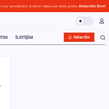
o our newsletter & never miss our best posts.
Subscribe Now!
TIM
İLETİŞİM
Subscribe
ı
SON YAZILAR
Şehrin CHP’de kalan tek belediye
başkanıydı: İstifa ettiğini duyurdu