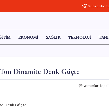
Subscribe t
ĞİTİM
EKONOMİ
SAĞLIK
TEKNOLOJİ
TANI
 Ton Dinamite Denk Güçte
ABD’de
yorumlar kapal
Meteor
Patlaması:
300
Ton