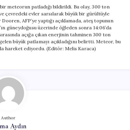
Dinamite
r meteorun patladığı bildirildi. Bu olay, 300 ton
Denk
e çevredeki evler sarsılarak büyük bir gürültüyle
Güçte
er Dooren, AFP’ye yaptığı açıklamada, ateş topunun
için
ın güneydoğusu üzerinde öğleden sonra 14:06’da
sırasında açığa çıkan enerjinin tahminen 300 ton
len büyük patlamayı açıkladığını belirtti. Meteor, bu
la hareket ediyordu. (Editör: Melis Karaca)
Author
tma Aydın