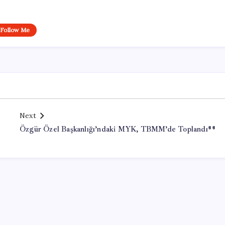
Follow Me
Next
Özgür Özel Başkanlığı’ndaki MYK, TBMM’de Toplandı**