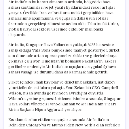
Air India’nın bu kararı almasının ardında, bölgedeki hava
sahası kısıtlamaları ve jet yakıtı fiyatlarındaki rekor artışlar
yatıyor. Özellikle İran ve İsrail arasındaki gerginlikler, hava
sahalarının kapanmasına ve uçuşların daha uzun rotalar
üzerinden gerçekleştirilmesine neden oldu. Tüm bu faktörler,
global havayolu sektörü üzerinde ciddi bir mali baskı
oluşturdu.
Air India, Singapur Hava Yolları’nın yaklaşık %25 hissesine
sahip olduğu Tata Sons bünyesinde faaliyet gösteriyor. Şirket,
son dönemde artan operasyonel zorluklar ve giderlerle başa
çıkmaya çalışıyor. Hindistan’ın komşusu Pakistan’ın, askeri
gerilimler nedeniyle Air India’nın uçuşlarına uyguladığı hava
sahası yasağı ise durumu daha da karmaşık hale getirdi.
Şirket içindeki mali kayıplar ve denetim baskıları, üst düzey
yöneticilerde istifalara yol açtı. Yeni Zelandalı CEO Campbell
Wilson, nisan ayında görevinden ayrıldığını duyurdu.
Wilson’ın yerine geçmesi beklenen isimler arasında, Singapur
Hava Yolları yöneticisi Vinod Kannan ve Air India’nın Ticari
Birim Başkanı Nipun Aggarwal yer alıyor.
Kısıtlamalardan etkilenen uçuşlar arasında Air India’nın
Delhi’den Chicago’ya ve Mumbai’den New York’a olan seferleri