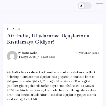
Skip
to
content
HABER
Air India, Uluslararası Uçuşlarında
Kısıtlamaya Gidiyor!
Air
By
Fatma Aydın
yorumlar kapalı
India,
14 Mayıs 2026
2 Min Read
Uluslararası
Uçuşlarında
Kısıtlamaya
Air India, hava sahası kısıtlamaları ve artan yakıt maliyetleri
Gidiyor!
sebebiyle uluslararası uçuşlarında geçici bir azaltma kararı
için
aldığını duyurdu. Şirket, Chicago, New York ve Paris gibi
popüler güzergahlarda sefer sayılarını düşürecek. 14 Mayıs
2026 tarihinde yapılan açıklamada, haziran ile ağustos ayları
arasında birçok uluslararası rotadaki uçuşların geçici olarak
azaltılacağı belirtildi.