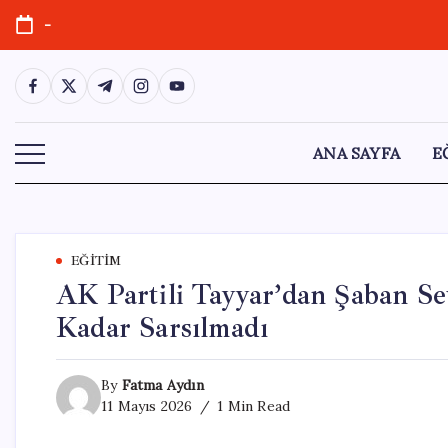
Skip
-
to
content
https://www.facebook.com/
https://twitter.com/
https://t.me/
https://www.instagram.com/
https://youtube.com/
ANA SAYFA
E
EĞITIM
AK Partili Tayyar’dan Şaban Se
Kadar Sarsılmadı
By
Fatma Aydın
11 Mayıs 2026
1 Min Read