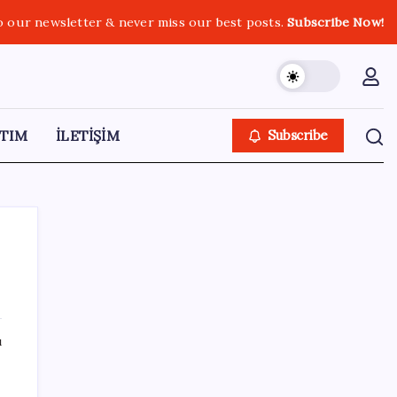
o our newsletter & never miss our best posts.
Subscribe Now!
TIM
İLETİŞİM
Subscribe
SON YAZILAR
ı
Şehrin CHP’de kalan tek belediye
başkanıydı: İstifa ettiğini duyurdu