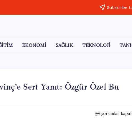
Subscribe t
ĞİTİM
EKONOMİ
SAĞLIK
TEKNOLOJİ
TANI
vinç’e Sert Yanıt: Özgür Özel Bu
AK
yorumlar kapal
Partili
Tayyar’dan
Şaban