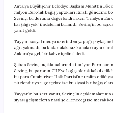
Antalya Büyükşehir Belediye Başkanı Muhittin Böce
milyon Euro’luk bağış yaptıkları itirafı gündeme b
Sevinç, bu durumu değerlendirirken “1 milyon Euro
karşılığı yok” ifadelerini kullandı. Sevinç’in bu açı
yanıt geldi.
Tayyar, sosyal medya üzerinden yaptığı paylaşımda
ağıt yakmadı, bu kadar alakasız konuları aynı cüml
Ankara’ya gel, bir kahve içelim” dedi.
Şaban Sevinç, açıklamalarında 1 milyon Euro’nun na
Sevinç, bu paranın CHP’ye bağış olarak kabul edilebi
bu para Cumhuriyet Halk Partisi’ne teslim edildiyse
nitelendiriyor; gerçekte ise bu siyasi bir bağış olar
Tayyar’ın bu sert yanıtı, Sevinç’in açıklamalarını
siyasi gelişmelerin nasıl şekilleneceği ise merak 