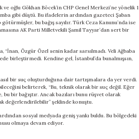
Sevinç’e
k ve oğlu Gökhan Böcek’in CHP Genel Merkezi’ne yönelik 1
Sert
omba gibi düştü. Bu ifadelerin ardından gazeteci Şaban
Yanıt:
 götürmüşler, bu bağış sayılır. Türk Ceza Kanunu’nda ise
Özgür
klamasına AK Parti Milletvekili Şamil Tayyar’dan sert bir
Özel
Bu
Kadar
, “İnan, Özgür Özel senin kadar sarsılmadı. Veli Ağbaba
Sarsılmadı
ede birleştirmedi. Kendine gel, İstanbul’da bunalmışsın,
için
sıl bir suç oluşturduğuna dair tartışmalara da yer verdi.
leceğini belirterek, “Bu, teknik olarak bir suç değil. Eğer
, bu bir bağıştır. Ancak bazıları bunu rüşvet olarak
ak değerlendirilebilir” şeklinde konuştu.
n ardından sosyal medyada geniş yankı buldu. Bu bölgedeki
konusu olmaya devam ediyor.