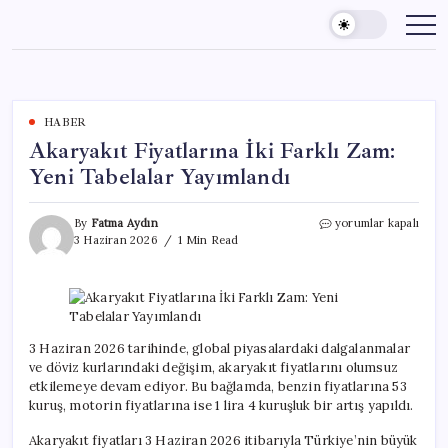
Skip
to
content
HABER
Akaryakıt Fiyatlarına İki Farklı Zam:
Yeni Tabelalar Yayımlandı
Akaryakıt
By
Fatma Aydın
yorumlar kapalı
Fiyatlarına
3 Haziran 2026
1 Min Read
İki
Farklı
Zam:
Yeni
Tabelalar
Yayımlandı
3 Haziran 2026 tarihinde, global piyasalardaki dalgalanmalar
için
ve döviz kurlarındaki değişim, akaryakıt fiyatlarını olumsuz
etkilemeye devam ediyor. Bu bağlamda, benzin fiyatlarına 53
kuruş, motorin fiyatlarına ise 1 lira 4 kuruşluk bir artış yapıldı.
Akaryakıt fiyatları 3 Haziran 2026 itibarıyla Türkiye’nin büyük