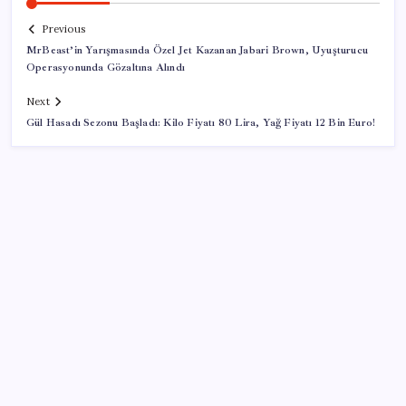
Previous
MrBeast’in Yarışmasında Özel Jet Kazanan Jabari Brown, Uyuşturucu
Operasyonunda Gözaltına Alındı
Next
Gül Hasadı Sezonu Başladı: Kilo Fiyatı 80 Lira, Yağ Fiyatı 12 Bin Euro!
SON YAZILAR
Halkbank, ikincil halka arz süreci başlattı
Ömer Günel’in avukatlarından suç duyurusu: