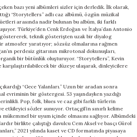
2026
en bazı yeni albümleri sizler için derledik. İlk olarak,
için
tığı “Storytellers” adlı caz albümü, özgün müzikal
düetleri arasında nadir bulunan bu albüm, iki farklı
luşuyor. Türkiye’den Cenk Erdoğan ve İtalya’dan Antonio
 göstererek, teknik gösterişten uzak bir diyalog
 bir atmosfer yaratıyor; sözsüz olmalarına rağmen
oğan’ın perdesiz gitarının mikrotonal dokunuşları,
ganik bir bütünlük oluşturuyor. “Storytellers”, Kevin
 karşılaştırılabilecek bir düzeye ulaşarak, dinleyicilere
 çıkardığı “Gece Yalanları.” Uzun bir aradan sonra
sal evriminin bir göstergesi. 53 yaşındayken yazdığı
inlikli. Pop, folk, blues ve caz gibi farklı türlerin
etkileyici sözler sunuyor. Ortaçgil’in sınırlı kelime
rin mükemmel bir uyum içinde olmasını sağlıyor. Albümdeki
llardır birlikte çalıştığı davulcu Cem Aksel ve basçı Gürol
lanları,” 2021 yılında kaset ve CD formatında piyasaya