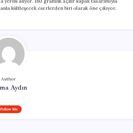
da yerini alıyor. 180 gramlık açılır kapak tasarımıyla
la kültleşecek eserlerden biri olarak öne çıkıyor.
Author
tma Aydın
Follow Me