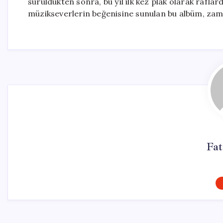
sürüldükten sonra, bu yıl ilk kez plak olarak raflar
müzikseverlerin beğenisine sunulan bu albüm, zaman
Fa