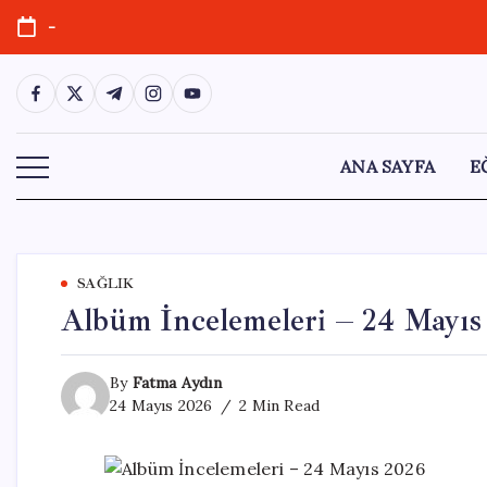
Skip
-
to
content
https://www.facebook.com/
https://twitter.com/
https://t.me/
https://www.instagram.com/
https://youtube.com/
ANA SAYFA
E
SAĞLIK
Albüm İncelemeleri – 24 Mayıs
By
Fatma Aydın
24 Mayıs 2026
2 Min Read