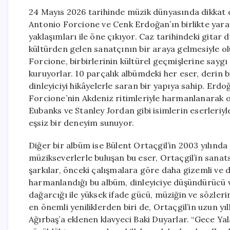
24 Mayıs 2026 tarihinde müzik dünyasında dikkat çek
Antonio Forcione ve Cenk Erdoğan’ın birlikte yarat
yaklaşımları ile öne çıkıyor. Caz tarihindeki gitar 
kültürden gelen sanatçının bir araya gelmesiyle o
Forcione, birbirlerinin kültürel geçmişlerine saygı
kuruyorlar. 10 parçalık albümdeki her eser, derin
dinleyiciyi hikâyelerle saran bir yapıya sahip. Erd
Forcione’nin Akdeniz ritimleriyle harmanlanarak or
Eubanks ve Stanley Jordan gibi isimlerin eserleriyle
eşsiz bir deneyim sunuyor.
Diğer bir albüm ise Bülent Ortaçgil’in 2003 yılında
müzikseverlerle buluşan bu eser, Ortaçgil’in sanat
şarkılar, önceki çalışmalara göre daha gizemli ve der
harmanlandığı bu albüm, dinleyiciye düşündürücü ve 
dağarcığı ile yüksek ifade gücü, müziğin ve sözle
en önemli yeniliklerden biri de, Ortaçgil’in uzun yı
Ağırbaş’a eklenen klavyeci Baki Duyarlar. “Gece Ya