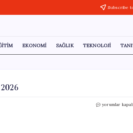
Subscribe t
ĞİTİM
EKONOMİ
SAĞLIK
TEKNOLOJİ
TANI
 2026
Albüm
yorumlar kapal
İncelemeleri
–
24
Mayıs