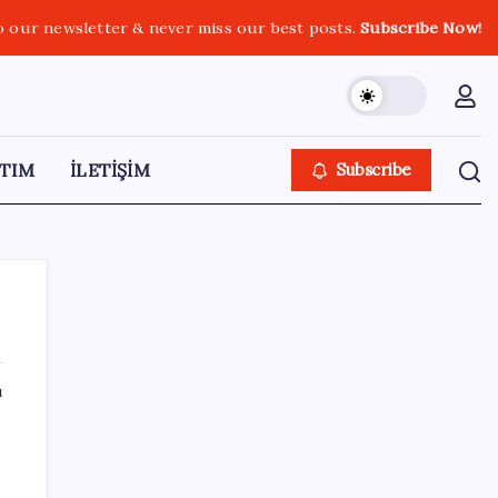
o our newsletter & never miss our best posts.
Subscribe Now!
TIM
İLETİŞİM
Subscribe
ı
SON YAZILAR
Şehrin CHP’de kalan tek belediye
başkanıydı: İstifa ettiğini duyurdu