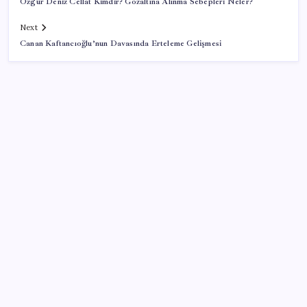
Özgür Deniz Cellat Kimdir? Gözaltına Alınma Sebepleri Neler?
Next
Canan Kaftancıoğlu’nun Davasında Erteleme Gelişmesi
SON YAZILAR
Şehrin CHP’de kalan tek belediye başkanıydı: İstifa
ettiğini duyurdu
CHP’nin butlan MYK’sinden yeni karar: 8 il
başkanlığına atama yapıldı
AKP’den YENİ Parti’ye ‘çerçeve yasa’ ziyareti: ‘Somut