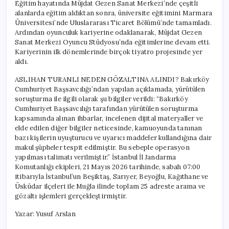
Eğitim hayatında Müjdat Gezen Sanat Merkezi’nde çeşitli
alanlarda eğitim aldıktan sonra, üniversite eğitimini Marmara
Üniversitesi’nde Uluslararası Ticaret Bölümü’nde tamamladı.
Ardından oyunculuk kariyerine odaklanarak, Müjdat Gezen
Sanat Merkezi Oyuncu Stüdyosu’nda eğitimlerine devam etti.
Kariyerinin ilk dönemlerinde birçok tiyatro projesinde yer
aldı.
ASLIHAN TURANLI NEDEN GÖZALTINA ALINDI? Bakırköy
Cumhuriyet Başsavcılığı’ndan yapılan açıklamada, yürütülen
soruşturma ile ilgili olarak şu bilgiler verildi: “Bakırköy
Cumhuriyet Başsavcılığı tarafından yürütülen soruşturma
kapsamında alınan ihbarlar, incelenen dijital materyaller ve
elde edilen diğer bilgiler neticesinde, kamuoyunda tanınan
bazı kişilerin uyuşturucu ve uyarıcı maddeler kullandığına dair
makul şüpheler tespit edilmiştir. Bu sebeple operasyon
yapılması talimatı verilmiştir.” İstanbul İl Jandarma
Komutanlığı ekipleri, 21 Mayıs 2026 tarihinde, sabah 07:00
itibarıyla İstanbul’un Beşiktaş, Sarıyer, Beyoğlu, Kağıthane ve
Üsküdar ilçeleri ile Muğla ilinde toplam 25 adreste arama ve
gözaltı işlemleri gerçekleştirmiştir.
Yazar: Yusuf Arslan