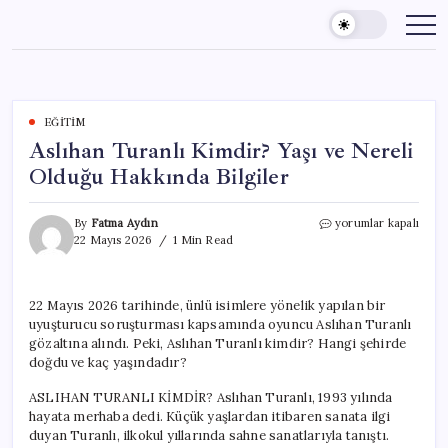
Skip
to
content
EĞITIM
Aslıhan Turanlı Kimdir? Yaşı ve Nereli
Olduğu Hakkında Bilgiler
Aslıhan
By
Fatma Aydın
yorumlar kapalı
Turanlı
22 Mayıs 2026
1 Min Read
Kimdir?
Yaşı
ve
22 Mayıs 2026 tarihinde, ünlü isimlere yönelik yapılan bir
Nereli
uyuşturucu soruşturması kapsamında oyuncu Aslıhan Turanlı
Olduğu
Hakkında
gözaltına alındı. Peki, Aslıhan Turanlı kimdir? Hangi şehirde
Bilgiler
doğdu ve kaç yaşındadır?
için
ASLIHAN TURANLI KİMDİR? Aslıhan Turanlı, 1993 yılında
hayata merhaba dedi. Küçük yaşlardan itibaren sanata ilgi
duyan Turanlı, ilkokul yıllarında sahne sanatlarıyla tanıştı.