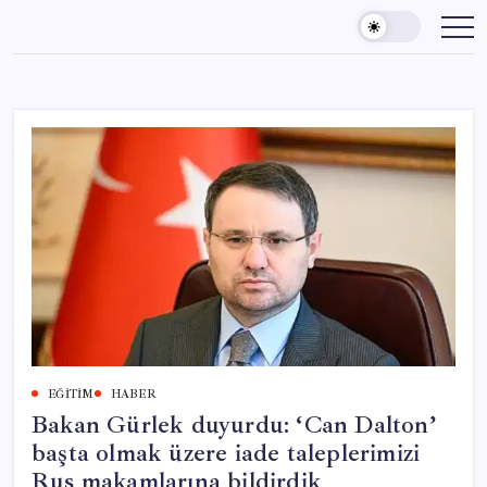
Skip
to
content
EĞITIM
HABER
Bakan Gürlek duyurdu: ‘Can Dalton’
başta olmak üzere iade taleplerimizi
Rus makamlarına bildirdik