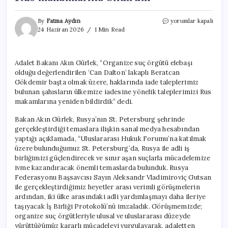
Bakan
By
Fatma Aydın
yorumlar kapalı
Gürlek
24 Haziran 2026
1 Min Read
duyurdu:
‘Can
Dalton’
Adalet Bakanı Akın Gürlek, “Organize suç örgütü elebaşı
başta
olduğu değerlendirilen ‘Can Dalton’ lakaplı Beratcan
olmak
üzere
Gökdemir başta olmak üzere, haklarında iade taleplerimiz
iade
bulunan şahısların ülkemize iadesine yönelik taleplerimizi Rus
taleplerimizi
makamlarına yeniden bildirdik” dedi.
Rus
makamlarına
Bakan Akın Gürlek, Rusya’nın St. Petersburg şehrinde
bildirdik
gerçekleştirdiği temaslara ilişkin sanal medya hesabından
için
yaptığı açıklamada, “Uluslararası Hukuk Forumu’na katılmak
üzere bulunduğumuz St. Petersburg’da, Rusya ile adli iş
birliğimizi güçlendirecek ve sınır aşan suçlarla mücadelemize
ivme kazandıracak önemli temaslarda bulunduk. Rusya
Federasyonu Başsavcısı Sayın Aleksandr Vladimiroviç Gutsan
ile gerçekleştirdiğimiz heyetler arası verimli görüşmelerin
ardından, iki ülke arasındaki adli yardımlaşmayı daha ileriye
taşıyacak İş Birliği Protokolü’nü imzaladık. Görüşmemizde;
organize suç örgütleriyle ulusal ve uluslararası düzeyde
yürüttüğümüz kararlı mücadeleyi vurgulayarak, adaletten