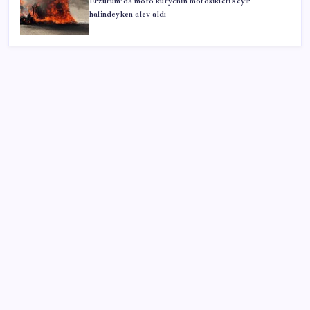
Erzurum’da moto kuryenin motosikleti seyir
halindeyken alev aldı
SON YAZILAR
Şehrin CHP’de kalan tek belediye başkanıydı: İstifa
ettiğini duyurdu
CHP’nin butlan MYK’sinden yeni karar: 8 il
başkanlığına atama yapıldı
AKP’den YENİ Parti’ye ‘çerçeve yasa’ ziyareti: ‘Somut
bir taslak görmedik, içeriğini ifade ettiler’