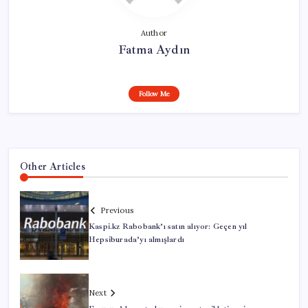
Author
Fatma Aydın
Follow Me
Other Articles
Previous
Kaspi.kz Rabobank’ı satın alıyor: Geçen yıl
Hepsiburada’yı almışlardı
Next