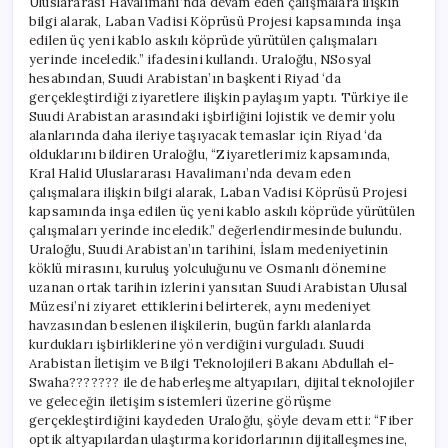
Uluslararası Havalimanı’nda devam eden çalışmalara ilişkin
bilgi alarak, Laban Vadisi Köprüsü Projesi kapsamında inşa
edilen üç yeni kablo askılı köprüde yürütülen çalışmaları
yerinde inceledik.” ifadesini kullandı. Uraloğlu, NSosyal
hesabından, Suudi Arabistan’ın başkenti Riyad ‘da
gerçekleştirdiği ziyaretlere ilişkin paylaşım yaptı. Türkiye ile
Suudi Arabistan arasındaki işbirliğini lojistik ve demir yolu
alanlarında daha ileriye taşıyacak temaslar için Riyad ‘da
olduklarını bildiren Uraloğlu, “Ziyaretlerimiz kapsamında,
Kral Halid Uluslararası Havalimanı’nda devam eden
çalışmalara ilişkin bilgi alarak, Laban Vadisi Köprüsü Projesi
kapsamında inşa edilen üç yeni kablo askılı köprüde yürütülen
çalışmaları yerinde inceledik.” değerlendirmesinde bulundu.
Uraloğlu, Suudi Arabistan’ın tarihini, İslam medeniyetinin
köklü mirasını, kuruluş yolculuğunu ve Osmanlı dönemine
uzanan ortak tarihin izlerini yansıtan Suudi Arabistan Ulusal
Müzesi’ni ziyaret ettiklerini belirterek, aynı medeniyet
havzasından beslenen ilişkilerin, bugün farklı alanlarda
kurdukları işbirliklerine yön verdiğini vurguladı. Suudi
Arabistan İletişim ve Bilgi Teknolojileri Bakanı Abdullah el-
Swaha??????? ile de haberleşme altyapıları, dijital teknolojiler
ve geleceğin iletişim sistemleri üzerine görüşme
gerçekleştirdiğini kaydeden Uraloğlu, şöyle devam etti: “Fiber
optik altyapılardan ulaştırma koridorlarının dijitalleşmesine,