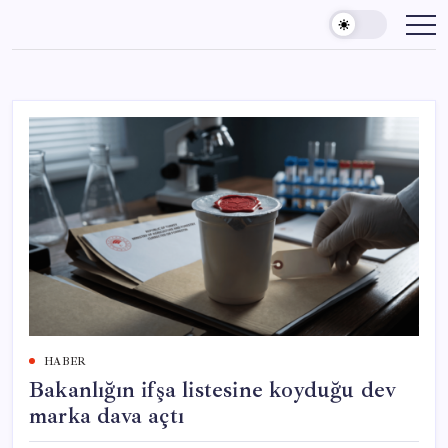
Skip
to
content
HABER
Bakanlığın ifşa listesine koyduğu dev
marka dava açtı