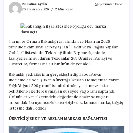
Bakanlığın
By
Fatma Aydın
yorumlar kapalı
ifşa
26 Haziran 2026
2 Min Read
listesine
koyduğu
dev
marka
dava
açtı
Tarım ve Orman Bakanlığı tarafından 25 Haziran 2026
için
tarihinde kamuoyu ile paylaşılan “Taklit veya Tağşiş Yapılan
Gıdalar” listesinde, Tekirdağ ilinin Ergene ilçesinde
faaliyetlerini sürdüren Tezcanlar Süt Ürünleri Sanayi ve
Ticaret AŞ firmasına ait bir ürün de yer aldı.
Bakanlık yetkililerinin gerçekleştirdiği laboratuvar
incelemelerinde, şirketin ürettiği “Arslan Homojenize Yarım
Yağlı Yoğurt 500 gram” isimli üründe, yasal mevzuatta
belirtilen kriterlere uymayan düzeyde yağ oranı saptandı.
Ürünün etiketi üzerindeki değerler ile analiz sonuçları
arasındaki bu uyumsuzluk sebebiyle söz konusu marka, tağşiş
listesine dahil edildi.
ÜRETİCİ ŞİRKET VE ARSLAN MARKASI BAĞLANTISI