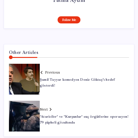
Fatma Aydın
Follow Me
Other Articles
Previous
Şamil Tayyar komedyen Deniz Göktaş’ı hedef
gösterdi!
Next
‘Atariciler’ ve ‘Kurşunlar’ suç örgütlerine operasyon!
79 şüpheli gözaltında