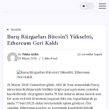
Skip
to
content
HABER
Barış Rüzgarları Bitcoin’i Yükseltti,
Ethereum Geri Kaldı
Barış
By
Fatma Aydın
yorumlar kapalı
Rüzgarları
25 Mayıs 2026
2 Min Read
Bitcoin’i
Yükseltti,
Ethereum
Geri
Kaldı
için
25 Mayıs 2026 Cumartesi günü, ABD ile İran arasındaki barış
sürecinin ilerlemesiyle birlikte kripto para piyasası yeniden
hareketlendi. Geçtiğimiz hafta 75 bin doların altına inerek son
bir ayın en kötü dönemini yaşayan Bitcoin, toparlanarak şu
anda 77 bin 139,25 dolar seviyesinde işlem görüyor. Öte
yandan, Ethereum son bir ay içerisinde kaydettiği büyük