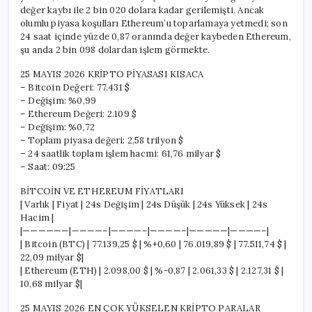
değer kaybı ile 2 bin 020 dolara kadar gerilemişti. Ancak
olumlu piyasa koşulları Ethereum’u toparlamaya yetmedi; son
24 saat içinde yüzde 0,87 oranında değer kaybeden Ethereum,
şu anda 2 bin 098 dolardan işlem görmekte.
25 MAYIS 2026 KRİPTO PİYASASI KISACA
– Bitcoin Değeri: 77.431 $
– Değişim: %0,99
– Ethereum Değeri: 2.109 $
– Değişim: %0,72
– Toplam piyasa değeri: 2,58 trilyon $
– 24 saatlik toplam işlem hacmi: 61,76 milyar $
– Saat: 09:25
BİTCOİN VE ETHEREUM FİYATLARI
| Varlık | Fiyat | 24s Değişim | 24s Düşük | 24s Yüksek | 24s
Hacim |
|——————|————–|————–|————–|—————|————–|
| Bitcoin (BTC) | 77.139,25 $ | %+0,60 | 76.019,89 $ | 77.511,74 $ |
22,09 milyar $|
| Ethereum (ETH) | 2.098,00 $ | %-0,87 | 2.061,33 $ | 2.127,31 $ |
10,68 milyar $|
25 MAYIS 2026 EN ÇOK YÜKSELEN KRİPTO PARALAR