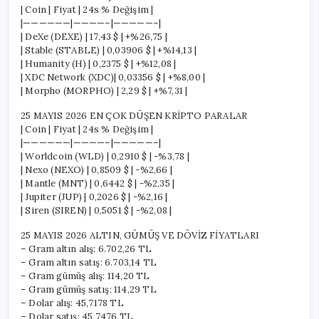
| Coin | Fiyat | 24s % Değişim |
|——————|————–|—————–|
| DeXe (DEXE) | 17,43 $ | +%26,75 |
| Stable (STABLE) | 0,03906 $ | +%14,13 |
| Humanity (H) | 0,2375 $ | +%12,08 |
| XDC Network (XDC)| 0,03356 $ | +%8,00 |
| Morpho (MORPHO) | 2,29 $ | +%7,31 |
25 MAYIS 2026 EN ÇOK DÜŞEN KRİPTO PARALAR
| Coin | Fiyat | 24s % Değişim |
|——————|————–|—————–|
| Worldcoin (WLD) | 0,2910 $ | -%3,78 |
| Nexo (NEXO) | 0,8509 $ | -%2,66 |
| Mantle (MNT) | 0,6442 $ | -%2,35 |
| Jupiter (JUP) | 0,2026 $ | -%2,16 |
| Siren (SIREN) | 0,5051 $ | -%2,08 |
25 MAYIS 2026 ALTIN, GÜMÜŞ VE DÖVİZ FİYATLARI
– Gram altın alış: 6.702,26 TL
– Gram altın satış: 6.703,14 TL
– Gram gümüş alış: 114,20 TL
– Gram gümüş satış: 114,29 TL
– Dolar alış: 45,7178 TL
– Dolar satış: 45,7476 TL