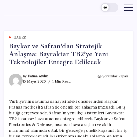
Skip
to
content
HABER
Baykar ve Safran’dan Stratejik
Anlaşma: Bayraktar TB2’ye Yeni
Teknolojiler Entegre Edilecek
Baykar
By
Fatma Aydın
yorumlar kapalı
ve
15 Mayıs 2026
1 Min Read
Safran’dan
Stratejik
Anlaşma:
Türkiye’nin savunma sanayisindeki öncülerinden Baykar,
Bayraktar
Fransa merkezli Safran ile önemli bir anlaşma imzaladı. Bu iş
TB2’ye
Yeni
birliği çerçevesinde, Safran’ın yenilikçi sistemleri Bayraktar
Teknolojiler
TB2 insansız hava aracına entegre edilecek. Baykar ve Safran
Entegre
Electronics & Defense, insansız hava araçları ve akıllı
Edilecek
mühimmat alanında ortak bir geleceğe yönelik kapsamlı bir iş
için
birliği gerçekleştirdi. İki şirket arasındaki anlaşma, gelişmiş