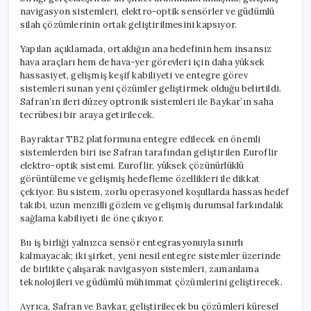
navigasyon sistemleri, elektro-optik sensörler ve güdümlü
silah çözümlerinin ortak geliştirilmesini kapsıyor.
Yapılan açıklamada, ortaklığın ana hedefinin hem insansız
hava araçları hem de hava-yer görevleri için daha yüksek
hassasiyet, gelişmiş keşif kabiliyeti ve entegre görev
sistemleri sunan yeni çözümler geliştirmek olduğu belirtildi.
Safran’ın ileri düzey optronik sistemleri ile Baykar’ın saha
tecrübesi bir araya getirilecek.
Bayraktar TB2 platformuna entegre edilecek en önemli
sistemlerden biri ise Safran tarafından geliştirilen Euroflir
elektro-optik sistemi. Euroflir, yüksek çözünürlüklü
görüntüleme ve gelişmiş hedefleme özellikleri ile dikkat
çekiyor. Bu sistem, zorlu operasyonel koşullarda hassas hedef
takibi, uzun menzilli gözlem ve gelişmiş durumsal farkındalık
sağlama kabiliyeti ile öne çıkıyor.
Bu iş birliği yalnızca sensör entegrasyonuyla sınırlı
kalmayacak; iki şirket, yeni nesil entegre sistemler üzerinde
de birlikte çalışarak navigasyon sistemleri, zamanlama
teknolojileri ve güdümlü mühimmat çözümlerini geliştirecek.
Ayrıca, Safran ve Baykar, geliştirilecek bu çözümleri küresel