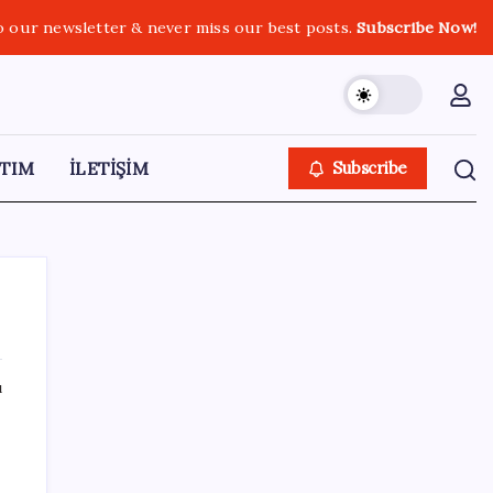
o our newsletter & never miss our best posts.
Subscribe Now!
TIM
İLETİŞİM
Subscribe
ı
SON YAZILAR
Şehrin CHP’de kalan tek belediye
başkanıydı: İstifa ettiğini duyurdu