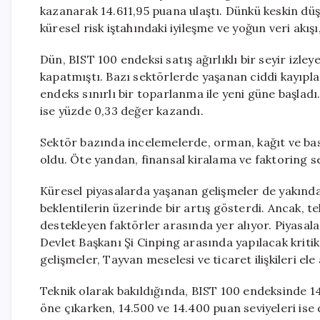
kazanarak 14.611,95 puana ulaştı. Dünkü keskin düş
küresel risk iştahındaki iyileşme ve yoğun veri akışı
Dün, BIST 100 endeksi satış ağırlıklı bir seyir izl
kapatmıştı. Bazı sektörlerde yaşanan ciddi kayıpla
endeks sınırlı bir toparlanma ile yeni güne başladı
ise yüzde 0,33 değer kazandı.
Sektör bazında incelemelerde, orman, kağıt ve bas
oldu. Öte yandan, finansal kiralama ve faktoring se
Küresel piyasalarda yaşanan gelişmeler de yakından
beklentilerin üzerinde bir artış gösterdi. Ancak, tek
destekleyen faktörler arasında yer alıyor. Piyasa
Devlet Başkanı Şi Cinping arasında yapılacak kri
gelişmeler, Tayvan meselesi ve ticaret ilişkileri ele
Teknik olarak bakıldığında, BIST 100 endeksinde 14
öne çıkarken, 14.500 ve 14.400 puan seviyeleri ise