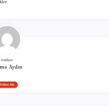
kler.
Author
tma Aydın
Follow Me