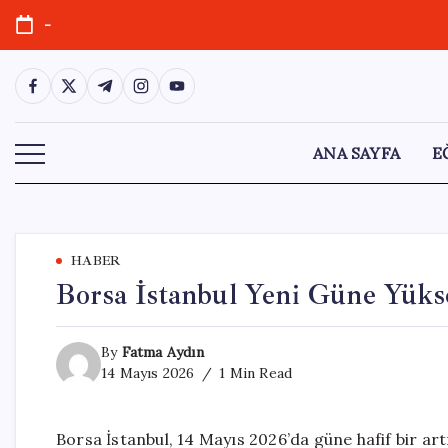
Skip
-
to
content
https://www.facebook.com/
https://twitter.com/
https://t.me/
https://www.instagram.com/
https://youtube.com/
ANA SAYFA
E
HABER
Borsa İstanbul Yeni Güne Yükse
By
Fatma Aydın
14 Mayıs 2026
1 Min Read
Borsa İstanbul, 14 Mayıs 2026’da güne hafif bir art