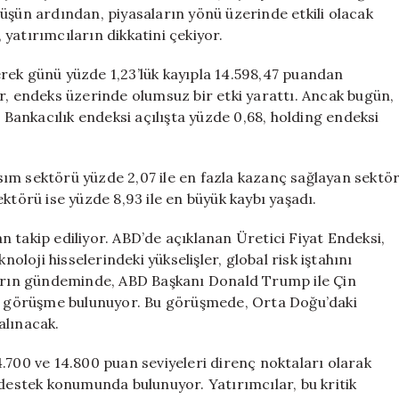
Girdi
üşün ardından, piyasaların yönü üzerinde etkili olacak
(14
, yatırımcıların dikkatini çekiyor.
Mayıs
2026)
eyerek günü yüzde 1,23’lük kayıpla 14.598,47 puandan
için
r, endeks üzerinde olumsuz bir etki yarattı. Ancak bugün,
. Bankacılık endeksi açılışta yüzde 0,68, holding endeksi
ım sektörü yüzde 2,07 ile en fazla kazanç sağlayan sektö
ktörü ise yüzde 8,93 ile en büyük kaybı yaşadı.
 takip ediliyor. ABD’de açıklanan Üretici Fiyat Endeksi,
noloji hisselerindeki yükselişler, global risk iştahını
ların gündeminde, ABD Başkanı Donald Trump ile Çin
tik görüşme bulunuyor. Bu görüşmede, Orta Doğu’daki
 alınacak.
.700 ve 14.800 puan seviyeleri direnç noktaları olarak
 destek konumunda bulunuyor. Yatırımcılar, bu kritik