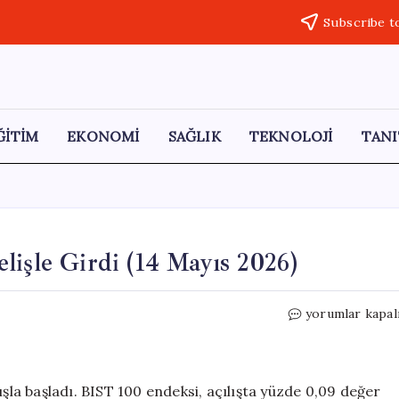
Subscribe t
ĞİTİM
EKONOMİ
SAĞLIK
TEKNOLOJİ
TANI
lişle Girdi (14 Mayıs 2026)
Borsa
yorumlar kapal
İstanbul
Yeni
Güne
Yükselişle
ışla başladı. BIST 100 endeksi, açılışta yüzde 0,09 değer