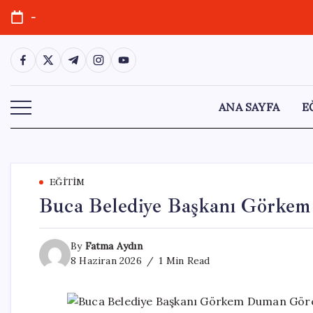
Skip
-
to
content
https://www.facebook.com/
https://twitter.com/
https://t.me/
https://www.instagram.com/
https://youtube.com/
ANA SAYFA
E
EĞITIM
Buca Belediye Başkanı Görke
By
Fatma Aydın
8 Haziran 2026
1 Min Read