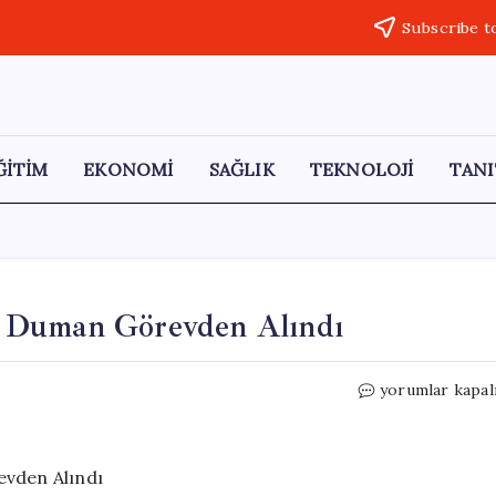
Subscribe t
ĞİTİM
EKONOMİ
SAĞLIK
TEKNOLOJİ
TANI
m Duman Görevden Alındı
Buca
yorumlar kapal
Belediye
Başkanı
Görkem
Duman