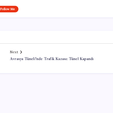
Follow Me
Next
Avrasya Tüneli’nde Trafik Kazası: Tünel Kapandı
Office Lisans Satın Al