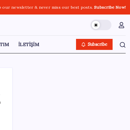
o our newsletter & never miss our best posts.
Subscribe Now!
TIM
İLETİŞİM
Subscribe
ı
SON YAZILAR
Şehrin CHP’de kalan tek belediye
başkanıydı: İstifa ettiğini duyurdu