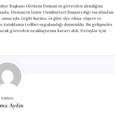
Görevden
elediye Başkanı Görkem Duman’ın görevden alındığını
Alındı
amada, Duman’ın İzmir Cumhuriyet Başsavcılığı tarafından
için
 amacıyla örgüt kurma, örgüte üye olma, rüşvet ve
le tutuklama tedbiri uygulandığı duyuruldu. Bu gelişmeler
larak görevden uzaklaştırma kararı aldı. Detaylar için
Author
tma Aydın