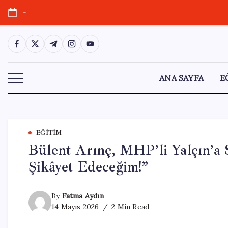
Skip
-
to
content
https://www.facebook.com/
https://twitter.com/
https://t.me/
https://www.instagram.com/
https://youtube.com/
ANA SAYFA
E
EĞITIM
Bülent Arınç, MHP’li Yalçın’a 
Şikâyet Edeceğim!”
By
Fatma Aydın
14 Mayıs 2026
2 Min Read