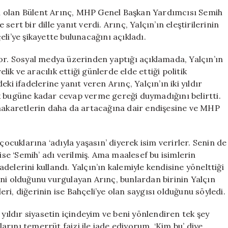
Sert
ı olan Bülent Arınç, MHP Genel Başkan Yardımcısı Semih
Cevap
 sert bir dille yanıt verdi. Arınç, Yalçın’ın eleştirilerinin
Verdi:
’ye şikayette bulunacağını açıkladı.
“Bahçeli’ye
Şikâyet
or. Sosyal medya üzerinden yaptığı açıklamada, Yalçın’ın
Edeceğim!”
lik ve aracılık ettiği günlerde elde ettiği politik
için
ki ifadelerine yanıt veren Arınç, Yalçın’ın iki yıldır
k bugüne kadar cevap verme gereği duymadığını belirtti.
 hakaretlerin daha da artacağına dair endişesine ve MHP
çocuklarına ‘adıyla yaşasın’ diyerek isim verirler. Senin de
 ise ‘Semih’ adı verilmiş. Ama maalesef bu isimlerin
elerini kullandı. Yalçın’ın kalemiyle kendisine yönelttiği
ni olduğunu vurgulayan Arınç, bunlardan birinin Yalçın
leri, diğerinin ise Bahçeli’ye olan saygısı olduğunu söyledi.
 yıldır siyasetin içindeyim ve beni yönlendiren tek şey
larını temerrüt faizi ile iade ediyorum. ‘Kim bu’ diye