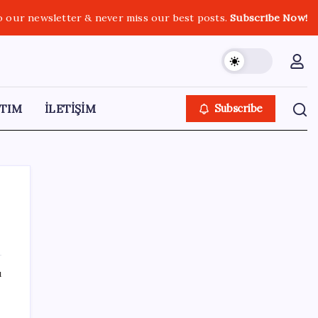
o our newsletter & never miss our best posts.
Subscribe Now!
TIM
İLETİŞİM
Subscribe
SON YAZILAR
ı
Halkbank, ikincil halka arz süreci başlattı