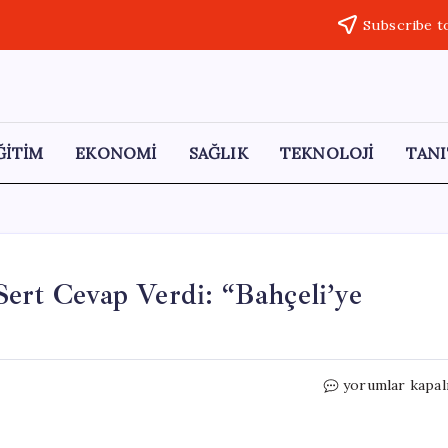
Subscribe t
ĞİTİM
EKONOMİ
SAĞLIK
TEKNOLOJİ
TANI
Sert Cevap Verdi: “Bahçeli’ye
Bülent
yorumlar kapal
Arınç,
MHP’li
Yalçın’a