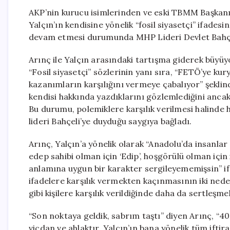
AKP’nin kurucu isimlerinden ve eski TBMM Başkan
Yalçın’ın kendisine yönelik “fosil siyasetçi” ifadesine
devam etmesi durumunda MHP Lideri Devlet Bahçeli
Arınç ile Yalçın arasındaki tartışma giderek büyüy
“Fosil siyasetçi” sözlerinin yanı sıra, “FETÖ’ye kurye
kazanımların karşılığını vermeye çabalıyor” şeklinde
kendisi hakkında yazdıklarını gözlemlediğini anca
Bu durumu, polemiklere karşılık verilmesi halinde
lideri Bahçeli’ye duyduğu saygıya bağladı.
Arınç, Yalçın’a yönelik olarak “Anadolu’da insanlar 
edep sahibi olman için ‘Edip’, hoşgörülü olman için
anlamına uygun bir karakter sergileyememişsin” ifad
ifadelere karşılık vermekten kaçınmasının iki nede
gibi kişilere karşılık verildiğinde daha da sertleşme
“Son noktaya geldik, sabrım taştı” diyen Arınç, “40
vicdan ve ahlaktır. Yalçın’ın bana yönelik tüm iftira