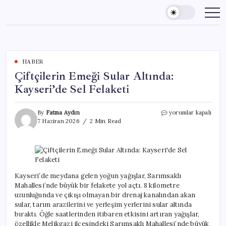
Skip
to
content
HABER
Çiftçilerin Emeği Sular Altında:
Kayseri’de Sel Felaketi
Çiftçilerin
By
Fatma Aydın
yorumlar kapalı
Emeği
7 Haziran 2026
2 Min Read
Sular
Altında:
Kayseri’de
Sel
Felaketi
için
Kayseri’de meydana gelen yoğun yağışlar, Sarımsaklı
Mahallesi’nde büyük bir felakete yol açtı. 8 kilometre
uzunluğunda ve çıkışı olmayan bir drenaj kanalından akan
sular, tarım arazilerini ve yerleşim yerlerini sular altında
bıraktı. Öğle saatlerinden itibaren etkisini artıran yağışlar,
özellikle Melikgazi ilçesindeki Sarımsaklı Mahallesi’nde büyük