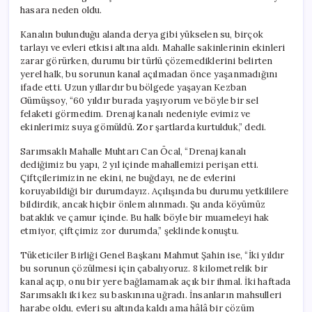
hasara neden oldu.
Kanalın bulunduğu alanda derya gibi yükselen su, birçok
tarlayı ve evleri etkisi altına aldı. Mahalle sakinlerinin ekinleri
zarar görürken, durumu bir türlü çözemediklerini belirten
yerel halk, bu sorunun kanal açılmadan önce yaşanmadığını
ifade etti. Uzun yıllardır bu bölgede yaşayan Kezban
Gümüşsoy, “60 yıldır burada yaşıyorum ve böyle bir sel
felaketi görmedim. Drenaj kanalı nedeniyle evimiz ve
ekinlerimiz suya gömüldü. Zor şartlarda kurtulduk,” dedi.
Sarımsaklı Mahalle Muhtarı Can Öcal, “Drenaj kanalı
dediğimiz bu yapı, 2 yıl içinde mahallemizi perişan etti.
Çiftçilerimizin ne ekini, ne buğdayı, ne de evlerini
koruyabildiği bir durumdayız. Açılışında bu durumu yetkililere
bildirdik, ancak hiçbir önlem alınmadı. Şu anda köyümüz
bataklık ve çamur içinde. Bu halk böyle bir muameleyi hak
etmiyor, çiftçimiz zor durumda,” şeklinde konuştu.
Tüketiciler Birliği Genel Başkanı Mahmut Şahin ise, “İki yıldır
bu sorunun çözülmesi için çabalıyoruz. 8 kilometrelik bir
kanal açıp, onu bir yere bağlamamak açık bir ihmal. İki haftada
Sarımsaklı iki kez su baskınına uğradı. İnsanların mahsulleri
harabe oldu, evleri su altında kaldı ama hâlâ bir çözüm