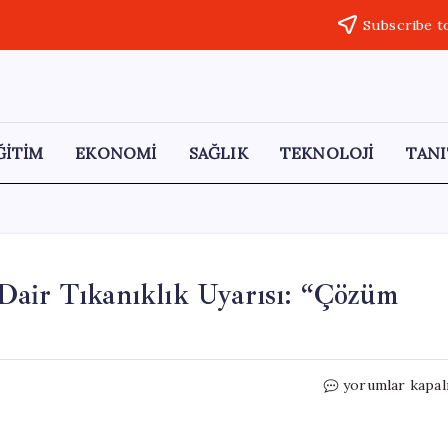
Subscribe t
ĞİTİM
EKONOMİ
SAĞLIK
TEKNOLOJİ
TANI
Dair Tıkanıklık Uyarısı: “Çözüm
DEM
yorumlar kapal
Parti’den
Barış
Sürecine