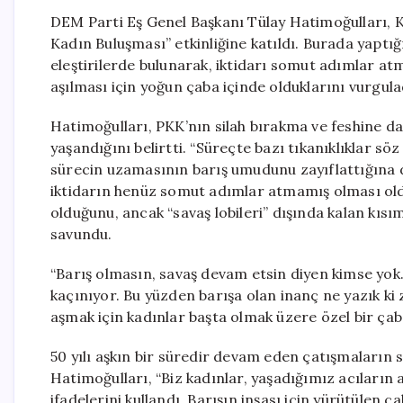
DEM Parti Eş Genel Başkanı Tülay Hatimoğulları, K
Kadın Buluşması” etkinliğine katıldı. Burada yap
eleştirilerde bulunarak, iktidarı somut adımlar at
aşılması için yoğun çaba içinde olduklarını vurgula
Hatimoğulları, PKK’nın silah bırakma ve feshine da
yaşandığını belirtti. “Süreçte bazı tıkanıklıklar s
sürecin uzamasının barış umudunu zayıflattığına 
iktidarın henüz somut adımlar atmamış olması oldu
olduğunu, ancak “savaş lobileri” dışında kalan kısı
savundu.
“Barış olmasın, savaş devam etsin diyen kimse yok
kaçınıyor. Bu yüzden barışa olan inanç ne yazık ki 
aşmak için kadınlar başta olmak üzere özel bir çaba
50 yılı aşkın bir süredir devam eden çatışmaların 
Hatimoğulları, “Biz kadınlar, yaşadığımız acıların
ifadelerini kullandı. Barışın inşası için yürütülen