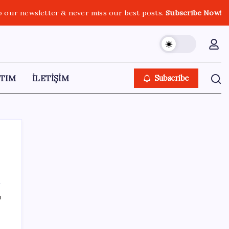
o our newsletter & never miss our best posts.
Subscribe Now!
TIM
İLETİŞİM
Subscribe
SON YAZILAR
ı
Şehrin CHP’de kalan tek belediye
başkanıydı: İstifa ettiğini duyurdu