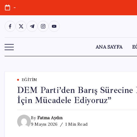
Skip
-
to
content
https://www.facebook.com/
https://twitter.com/
https://t.me/
https://www.instagram.com/
https://youtube.com/
ANA SAYFA
E
EĞITIM
DEM Parti’den Barış Sürecine 
İçin Mücadele Ediyoruz”
By
Fatma Aydın
9 Mayıs 2026
1 Min Read