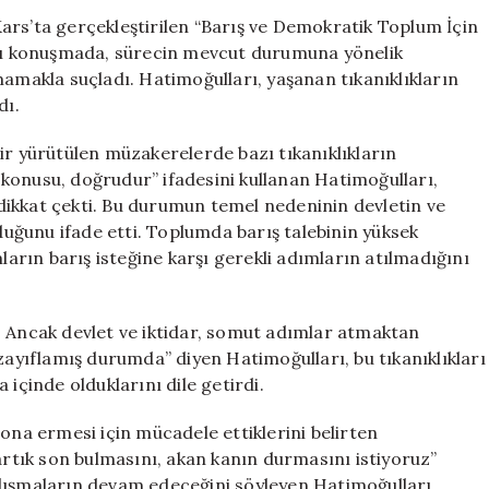
Dair
ars’ta gerçekleştirilen “Barış ve Demokratik Toplum İçin
Tıkanıklık
tığı konuşmada, sürecin mevcut durumuna yönelik
Uyarısı:
mamakla suçladı. Hatimoğulları, yaşanan tıkanıklıkların
“Çözüm
dı.
İçin
Mücadele
ir yürütülen müzakerelerde bazı tıkanıklıkların
Ediyoruz”
öz konusu, doğrudur” ifadesini kullanan Hatimoğulları,
için
dikkat çekti. Bu durumun temel nedeninin devletin ve
ğunu ifade etti. Toplumda barış talebinin yüksek
mların barış isteğine karşı gerekli adımların atılmadığını
. Ancak devlet ve iktidar, somut adımlar atmaktan
zayıflamış durumda” diyen Hatimoğulları, bu tıkanıklıkları
 içinde olduklarını dile getirdi.
sona ermesi için mücadele ettiklerini belirten
 artık son bulmasını, akan kanın durmasını istiyoruz”
 çalışmaların devam edeceğini söyleyen Hatimoğulları,