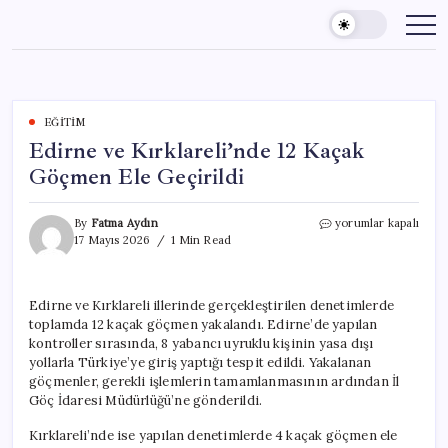
Skip
to
content
EĞITIM
Edirne ve Kırklareli’nde 12 Kaçak
Göçmen Ele Geçirildi
Edirne
By
Fatma Aydın
yorumlar kapalı
ve
17 Mayıs 2026
1 Min Read
Kırklareli’nde
12
Kaçak
Edirne ve Kırklareli illerinde gerçekleştirilen denetimlerde
Göçmen
toplamda 12 kaçak göçmen yakalandı. Edirne’de yapılan
Ele
Geçirildi
kontroller sırasında, 8 yabancı uyruklu kişinin yasa dışı
için
yollarla Türkiye’ye giriş yaptığı tespit edildi. Yakalanan
göçmenler, gerekli işlemlerin tamamlanmasının ardından İl
Göç İdaresi Müdürlüğü’ne gönderildi.
Kırklareli’nde ise yapılan denetimlerde 4 kaçak göçmen ele