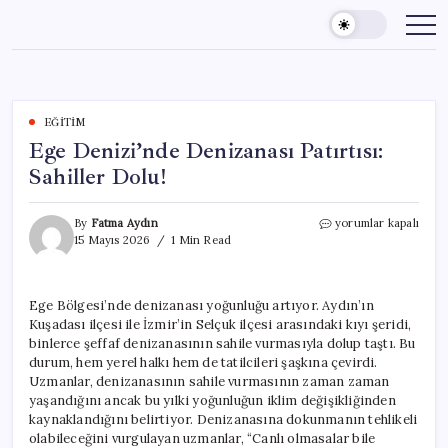
Skip
to
content
EĞITIM
Ege Denizi’nde Denizanası Patırtısı:
Sahiller Dolu!
Ege
By
Fatma Aydın
yorumlar kapalı
Denizi’nde
15 Mayıs 2026
1 Min Read
Denizanası
Patırtısı:
Sahiller
Ege Bölgesi’nde denizanası yoğunluğu artıyor. Aydın’ın
Dolu!
Kuşadası ilçesi ile İzmir’in Selçuk ilçesi arasındaki kıyı şeridi,
için
binlerce şeffaf denizanasının sahile vurmasıyla dolup taştı. Bu
durum, hem yerel halkı hem de tatilcileri şaşkına çevirdi.
Uzmanlar, denizanasının sahile vurmasının zaman zaman
yaşandığını ancak bu yılki yoğunluğun iklim değişikliğinden
kaynaklandığını belirtiyor. Denizanasına dokunmanın tehlikeli
olabileceğini vurgulayan uzmanlar, “Canlı olmasalar bile