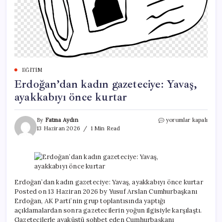
EĞITIM
Erdoğan’dan kadın gazeteciye: Yavaş,
ayakkabıyı önce kurtar
Erdoğan’dan
By
Fatma Aydın
yorumlar kapalı
kadın
13 Haziran 2026
1 Min Read
gazeteciye:
Yavaş,
ayakkabıyı
önce
kurtar
için
Erdoğan’dan kadın gazeteciye: Yavaş, ayakkabıyı önce kurtar
Posted on 13 Haziran 2026 by Yusuf Arslan Cumhurbaşkanı
Erdoğan, AK Parti’nin grup toplantısında yaptığı
açıklamalardan sonra gazetecilerin yoğun ilgisiyle karşılaştı.
Gazetecilerle ayaküstü sohbet eden Cumhurbaşkanı