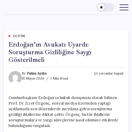
Skip
to
content
EĞITIM
Erdoğan’ın Avukatı Uyardı:
Soruşturma Gizliliğine Saygı
Gösterilmeli
Erdoğan’ın
By
Fatma Aydın
yorumlar kapalı
Avukatı
15 Mayıs 2026
1 Min Read
Uyardı:
Soruşturma
Gizliliğine
Cumhurbaşkanı Erdoğan’ın hukuk danışmanı olarak bilinen
Saygı
Prof. Dr. İzzet Özgenç, sosyal medya üzerinden yaptığı
Gösterilmeli
için
açıklamada son dönemlerde meydana gelen soruşturma
gizliliği ihlallerine dikkat çekti. Özgenç, bu tür ihlallerin
soruşturmalara ve yargı süreçlerine nasıl olumsuz etkilerde
bulunduğunu vurguladı.