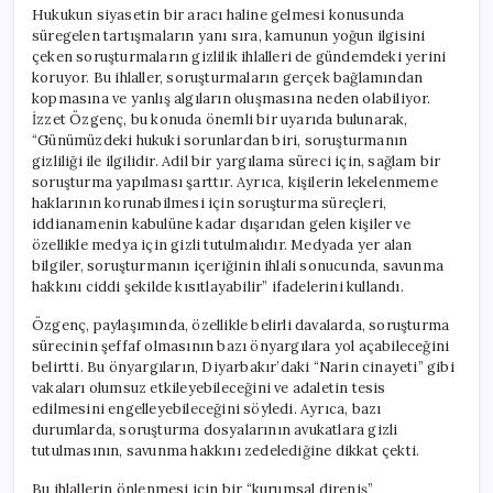
Hukukun siyasetin bir aracı haline gelmesi konusunda
süregelen tartışmaların yanı sıra, kamunun yoğun ilgisini
çeken soruşturmaların gizlilik ihlalleri de gündemdeki yerini
koruyor. Bu ihlaller, soruşturmaların gerçek bağlamından
kopmasına ve yanlış algıların oluşmasına neden olabiliyor.
İzzet Özgenç, bu konuda önemli bir uyarıda bulunarak,
“Günümüzdeki hukuki sorunlardan biri, soruşturmanın
gizliliği ile ilgilidir. Adil bir yargılama süreci için, sağlam bir
soruşturma yapılması şarttır. Ayrıca, kişilerin lekelenmeme
haklarının korunabilmesi için soruşturma süreçleri,
iddianamenin kabulüne kadar dışarıdan gelen kişiler ve
özellikle medya için gizli tutulmalıdır. Medyada yer alan
bilgiler, soruşturmanın içeriğinin ihlali sonucunda, savunma
hakkını ciddi şekilde kısıtlayabilir” ifadelerini kullandı.
Özgenç, paylaşımında, özellikle belirli davalarda, soruşturma
sürecinin şeffaf olmasının bazı önyargılara yol açabileceğini
belirtti. Bu önyargıların, Diyarbakır’daki “Narin cinayeti” gibi
vakaları olumsuz etkileyebileceğini ve adaletin tesis
edilmesini engelleyebileceğini söyledi. Ayrıca, bazı
durumlarda, soruşturma dosyalarının avukatlara gizli
tutulmasının, savunma hakkını zedelediğine dikkat çekti.
Bu ihlallerin önlenmesi için bir “kurumsal direniş”