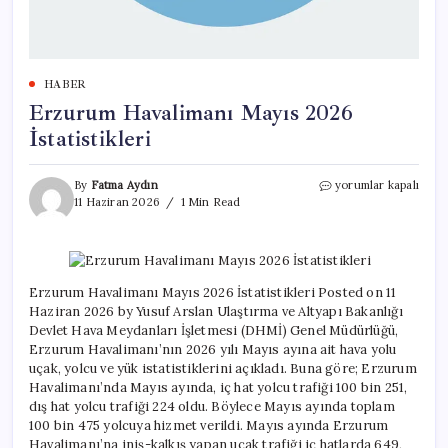
HABER
Erzurum Havalimanı Mayıs 2026
İstatistikleri
Erzurum
By
Fatma Aydın
yorumlar kapalı
Havalimanı
11 Haziran 2026
1 Min Read
Mayıs
2026
İstatistikleri
için
Erzurum Havalimanı Mayıs 2026 İstatistikleri Posted on 11
Haziran 2026 by Yusuf Arslan Ulaştırma ve Altyapı Bakanlığı
Devlet Hava Meydanları İşletmesi (DHMİ) Genel Müdürlüğü,
Erzurum Havalimanı’nın 2026 yılı Mayıs ayına ait hava yolu
uçak, yolcu ve yük istatistiklerini açıkladı. Buna göre; Erzurum
Havalimanı’nda Mayıs ayında, iç hat yolcu trafiği 100 bin 251,
dış hat yolcu trafiği 224 oldu. Böylece Mayıs ayında toplam
100 bin 475 yolcuya hizmet verildi. Mayıs ayında Erzurum
Havalimanı’na iniş-kalkış yapan uçak trafiği iç hatlarda 649,