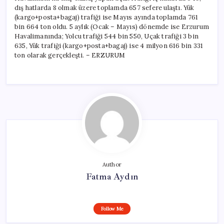
dış hatlarda 8 olmak üzere toplamda 657 sefere ulaştı. Yük
(kargo+posta+bagaj) trafiği ise Mayıs ayında toplamda 761
bin 664 ton oldu. 5 aylık (Ocak – Mayıs) dönemde ise Erzurum
Havalimanında; Yolcu trafiği 544 bin 550, Uçak trafiği 3 bin
635, Yük trafiği (kargo+posta+bagaj) ise 4 milyon 616 bin 331
ton olarak gerçekleşti. – ERZURUM
Author
Fatma Aydın
Follow Me