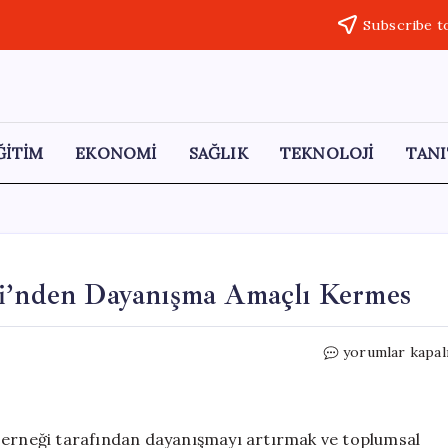
Subscribe t
ĞİTİM
EKONOMİ
SAĞLIK
TEKNOLOJİ
TANI
ği’nden Dayanışma Amaçlı Kermes
Erzurum’da
yorumlar kapal
Polis
Eşleri
Derneği’nden
Dayanışma
 Derneği tarafından dayanışmayı artırmak ve toplumsal