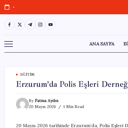
Skip
-
to
content
https://www.facebook.com/
https://twitter.com/
https://t.me/
https://www.instagram.com/
https://youtube.com/
ANA SAYFA
E
EĞITIM
Erzurum’da Polis Eşleri Derne
By
Fatma Aydın
20 Mayıs 2026
1 Min Read
20 Mayıs 2026 tarihinde Erzurum’da, Polis Eşleri