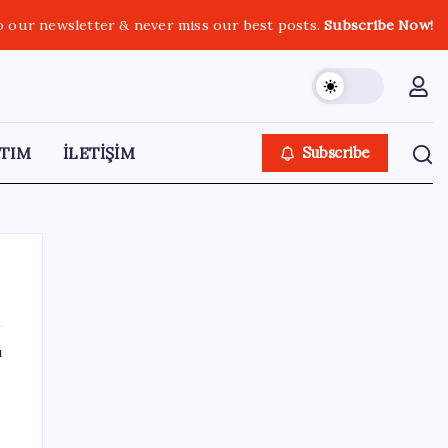
o our newsletter & never miss our best posts.
Subscribe Now!
TIM
İLETİŞİM
Subscribe
ı
SON YAZILAR
Halkbank, ikincil halka arz süreci başlattı