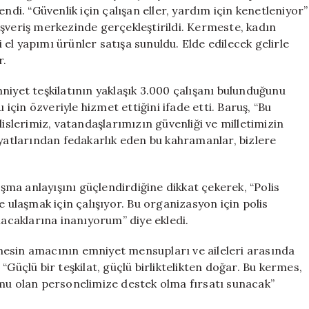
Amaçlı
ndi. “Güvenlik için çalışan eller, yardım için kenetleniyor”
Kermes
alışveriş merkezinde gerçekleştirildi. Kermeste, kadın
için
i el yapımı ürünler satışa sunuldu. Elde edilecek gelirle
r.
niyet teşkilatının yaklaşık 3.000 çalışanı bulunduğunu
 için özveriyle hizmet ettiğini ifade etti. Baruş, “Bu
lislerimiz, vatandaşlarımızın güvenliği ve milletimizin
ayatlarından fedakarlık eden bu kahramanlar, bizlere
ma anlayışını güçlendirdiğine dikkat çekerek, “Polis
e ulaşmak için çalışıyor. Bu organizasyon için polis
lacaklarına inanıyorum” diye ekledi.
mesin amacının emniyet mensupları ve aileleri arasında
“Güçlü bir teşkilat, güçlü birliktelikten doğar. Bu kermes,
umu olan personelimize destek olma fırsatı sunacak”