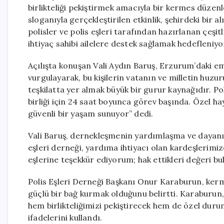
birlikteliği pekiştirmek amacıyla bir kermes düzenle
sloganıyla gerçekleştirilen etkinlik, şehirdeki bir 
polisler ve polis eşleri tarafından hazırlanan çeşitl
ihtiyaç sahibi ailelere destek sağlamak hedefleniyo
Açılışta konuşan Vali Aydın Baruş, Erzurum’daki em
vurgulayarak, bu kişilerin vatanın ve milletin huzuru
teşkilatta yer almak büyük bir gurur kaynağıdır. Po
birliği için 24 saat boyunca görev başında. Özel h
güvenli bir yaşam sunuyor” dedi.
Vali Baruş, dernekleşmenin yardımlaşma ve dayanış
eşleri derneği, yardıma ihtiyacı olan kardeşlerimiz
eşlerine teşekkür ediyorum; hak ettikleri değeri bu
Polis Eşleri Derneği Başkanı Onur Karaburun, ker
güçlü bir bağ kurmak olduğunu belirtti. Karaburun, 
hem birlikteliğimizi pekiştirecek hem de özel dur
ifadelerini kullandı.