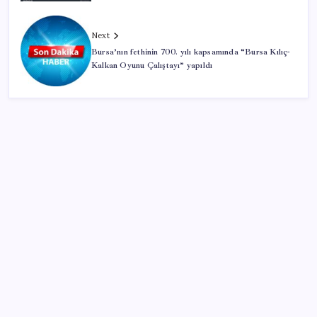
Next
Bursa’nın fethinin 700. yılı kapsamında “Bursa Kılıç-
Kalkan Oyunu Çalıştayı” yapıldı
SON YAZILAR
Halkbank, ikincil halka arz süreci başlattı
Ömer Günel’in avukatlarından suç duyurusu:
‘Soruşturmanın gizliliği ihlal edildi’