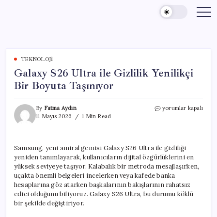
Skip
to
content
TEKNOLOJI
Galaxy S26 Ultra ile Gizlilik Yenilikçi
Bir Boyuta Taşınıyor
Galaxy
By
Fatma Aydın
yorumlar kapalı
S26
11 Mayıs 2026
1 Min Read
Ultra
ile
Gizlilik
Samsung, yeni amiral gemisi Galaxy S26 Ultra ile gizliliği
Yenilikçi
yeniden tanımlayarak, kullanıcıların dijital özgürlüklerini en
Bir
Boyuta
yüksek seviyeye taşıyor. Kalabalık bir metroda mesajlaşırken,
Taşınıyor
uçakta önemli belgeleri incelerken veya kafede banka
için
hesaplarına göz atarken başkalarının bakışlarının rahatsız
edici olduğunu biliyoruz. Galaxy S26 Ultra, bu durumu köklü
bir şekilde değiştiriyor.