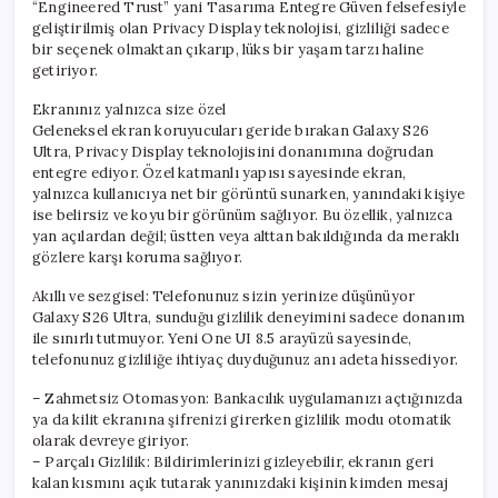
“Engineered Trust” yani Tasarıma Entegre Güven felsefesiyle
geliştirilmiş olan Privacy Display teknolojisi, gizliliği sadece
bir seçenek olmaktan çıkarıp, lüks bir yaşam tarzı haline
getiriyor.
Ekranınız yalnızca size özel
Geleneksel ekran koruyucuları geride bırakan Galaxy S26
Ultra, Privacy Display teknolojisini donanımına doğrudan
entegre ediyor. Özel katmanlı yapısı sayesinde ekran,
yalnızca kullanıcıya net bir görüntü sunarken, yanındaki kişiye
ise belirsiz ve koyu bir görünüm sağlıyor. Bu özellik, yalnızca
yan açılardan değil; üstten veya alttan bakıldığında da meraklı
gözlere karşı koruma sağlıyor.
Akıllı ve sezgisel: Telefonunuz sizin yerinize düşünüyor
Galaxy S26 Ultra, sunduğu gizlilik deneyimini sadece donanım
ile sınırlı tutmuyor. Yeni One UI 8.5 arayüzü sayesinde,
telefonunuz gizliliğe ihtiyaç duyduğunuz anı adeta hissediyor.
– Zahmetsiz Otomasyon: Bankacılık uygulamanızı açtığınızda
ya da kilit ekranına şifrenizi girerken gizlilik modu otomatik
olarak devreye giriyor.
– Parçalı Gizlilik: Bildirimlerinizi gizleyebilir, ekranın geri
kalan kısmını açık tutarak yanınızdaki kişinin kimden mesaj