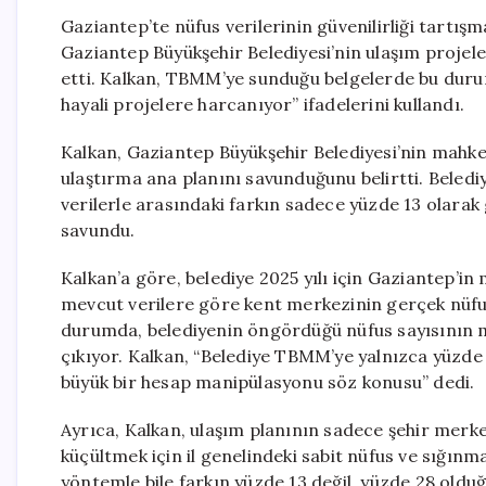
Gaziantep’te nüfus verilerinin güvenilirliği tartı
Gaziantep Büyükşehir Belediyesi’nin ulaşım projeler
etti. Kalkan, TBMM’ye sunduğu belgelerde bu durum
hayali projelere harcanıyor” ifadelerini kullandı.
Kalkan, Gaziantep Büyükşehir Belediyesi’nin mahke
ulaştırma ana planını savunduğunu belirtti. Beled
verilerle arasındaki farkın sadece yüzde 13 olarak g
savundu.
Kalkan’a göre, belediye 2025 yılı için Gaziantep’in
mevcut verilere göre kent merkezinin gerçek nüfusu
durumda, belediyenin öngördüğü nüfus sayısının 
çıkıyor. Kalkan, “Belediye TBMM’ye yalnızca yüzde 
büyük bir hesap manipülasyonu söz konusu” dedi.
Ayrıca, Kalkan, ulaşım planının sadece şehir merk
küçültmek için il genelindeki sabit nüfus ve sığınm
yöntemle bile farkın yüzde 13 değil, yüzde 28 olduğ