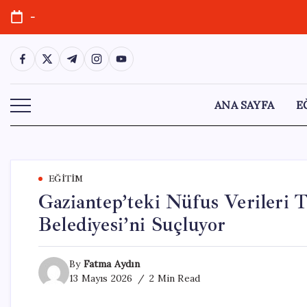
Skip
-
to
content
https://www.facebook.com/
https://twitter.com/
https://t.me/
https://www.instagram.com/
https://youtube.com/
ANA SAYFA
E
EĞITIM
Gaziantep’teki Nüfus Verileri 
Belediyesi’ni Suçluyor
By
Fatma Aydın
13 Mayıs 2026
2 Min Read