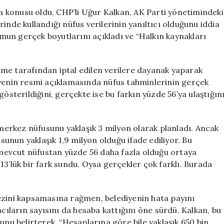
CHP,
şma konusu oldu. CHP’li Uğur Kalkan, AK Parti yönetimindeki
Büyükşehir
inde kullandığı nüfus verilerinin yanıltıcı olduğunu iddia
Belediyesi’ni
un gerçek boyutlarını açıkladı ve “Halkın kaynakları
Suçluyor
için
me tarafından iptal edilen verilere dayanak yaparak
iyenin resmi açıklamasında nüfus tahminlerinin gerçek
österildiğini, gerçekte ise bu farkın yüzde 56’ya ulaştığın
 merkez nüfusunu yaklaşık 3 milyon olarak planladı. Ancak
nun yaklaşık 1,9 milyon olduğu ifade ediliyor. Bu
mevcut nüfustan yüzde 56 daha fazla olduğu ortaya
13’lük bir fark sundu. Oysa gerçekler çok farklı. Burada
ezini kapsamasına rağmen, belediyenin hata payını
acıların sayısını da hesaba kattığını öne sürdü. Kalkan, bu
unu belirterek, “Hesaplarına göre bile yaklaşık 650 bin