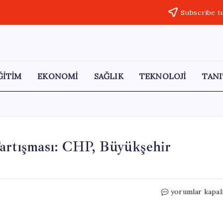
Subscribe t
ĞİTİM
EKONOMİ
SAĞLIK
TEKNOLOJİ
TANI
Tartışması: CHP, Büyükşehir
Gaziantep’teki
yorumlar kapal
Nüfus
Verileri
Tartışması: