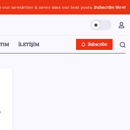
o our newsletter & never miss our best posts.
Subscribe Now!
TIM
İLETİŞİM
Subscribe
SON YAZILAR
ı
Şehrin CHP’de kalan tek belediye
başkanıydı: İstifa ettiğini duyurdu