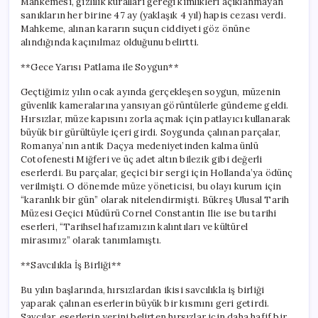
Mahkemesi, gizlilik kuralları gereği kimlikleri açıklanmayan
sanıkların her birine 47 ay (yaklaşık 4 yıl) hapis cezası verdi.
Mahkeme, alınan kararın suçun ciddiyeti göz önüne
alındığında kaçınılmaz olduğunu belirtti.
**Gece Yarısı Patlama ile Soygun**
Geçtiğimiz yılın ocak ayında gerçekleşen soygun, müzenin
güvenlik kameralarına yansıyan görüntülerle gündeme geldi.
Hırsızlar, müze kapısını zorla açmak için patlayıcı kullanarak
büyük bir gürültüyle içeri girdi. Soygunda çalınan parçalar,
Romanya’nın antik Daçya medeniyetinden kalma ünlü
Cotofenesti Miğferi ve üç adet altın bilezik gibi değerli
eserlerdi. Bu parçalar, geçici bir sergi için Hollanda’ya ödünç
verilmişti. O dönemde müze yöneticisi, bu olayı kurum için
“karanlık bir gün” olarak nitelendirmişti. Bükreş Ulusal Tarih
Müzesi Geçici Müdürü Cornel Constantin Ilie ise bu tarihi
eserleri, “Tarihsel hafızamızın kalıntıları ve kültürel
mirasımız” olarak tanımlamıştı.
**Savcılıkla İş Birliği**
Bu yılın başlarında, hırsızlardan ikisi savcılıkla iş birliği
yaparak çalınan eserlerin büyük bir kısmını geri getirdi.
Savcılar, eserlerin yerini belirten hırsızlar için daha hafif bir