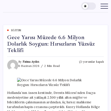
Skip
to
content
EĞITIM
Gece Yarısı Müzede 6.6 Milyon
Dolarlık Soygun: Hırsızların Yüzsüz
Teklifi
Gece
By
Fatma Aydın
yorumlar kapalı
Yarısı
6 Haziran 2026
2 Min Read
Müzede
6.6
Milyon
Dolarlık
Soygun:
Hırsızların
Hollanda’nın Assen kentinde, Drents Müzesi’nden Daçya
Yüzsüz
medeniyetine ait yaklaşık 2.500 yıllık altın miğfer ve
Teklifi
bileziklerin çalınmasının ardından, üç hırsız mahkeme
için
tarafından hapis cezasına çarptırıldı. Kuzey Hollanda Bölge