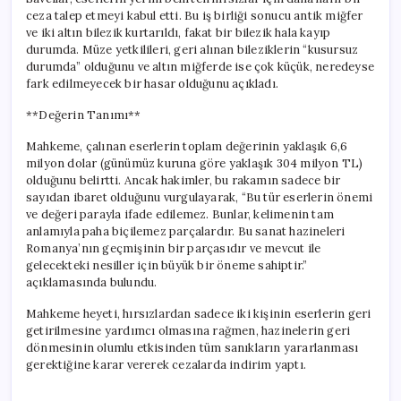
ceza talep etmeyi kabul etti. Bu iş birliği sonucu antik miğfer
ve iki altın bilezik kurtarıldı, fakat bir bilezik hala kayıp
durumda. Müze yetkilileri, geri alınan bileziklerin “kusursuz
durumda” olduğunu ve altın miğferde ise çok küçük, neredeyse
fark edilmeyecek bir hasar olduğunu açıkladı.
**Değerin Tanımı**
Mahkeme, çalınan eserlerin toplam değerinin yaklaşık 6,6
milyon dolar (günümüz kuruna göre yaklaşık 304 milyon TL)
olduğunu belirtti. Ancak hakimler, bu rakamın sadece bir
sayıdan ibaret olduğunu vurgulayarak, “Bu tür eserlerin önemi
ve değeri parayla ifade edilemez. Bunlar, kelimenin tam
anlamıyla paha biçilemez parçalardır. Bu sanat hazineleri
Romanya’nın geçmişinin bir parçasıdır ve mevcut ile
gelecekteki nesiller için büyük bir öneme sahiptir.”
açıklamasında bulundu.
Mahkeme heyeti, hırsızlardan sadece iki kişinin eserlerin geri
getirilmesine yardımcı olmasına rağmen, hazinelerin geri
dönmesinin olumlu etkisinden tüm sanıkların yararlanması
gerektiğine karar vererek cezalarda indirim yaptı.