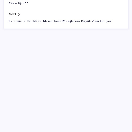
Yükselişte**
Next
Temmuzda Emekli ve Memurların Maaşlarına Büyük Zam Geliyor
SON YAZILAR
Halkbank, ikincil halka arz süreci başlattı
Ömer Günel’in avukatlarından suç duyurusu:
‘Soruşturmanın gizliliği ihlal edildi’
Piyasaların merakla beklediği veri açıklandı: Altın ve
gümüş fiyatları uçuşa geçti