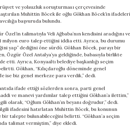
İfadeleri
n rüşvet ve yolsuzluk soruşturması çerçevesinde
Soruşturma
aştırılan Muhittin Böcek ile oğlu Gökhan Böcek’in ifadeler
Kapsamında
savcılığa başvuruda bulundu.
Gün
Yüzüne
Özel’in talimatıyla Veli Ağbaba’nın kendisini aradığını v
Çıktı
 milyon euro talep ettiğini iddia etti. Ayrıca, bu durumu
için
eğini yap” dediğini öne sürdü. Gökhan Böcek, parayı bir
ken, Özgür Özel Antalya’ya geldiğinde, babasıyla birlikte
ade etti. Ayrıca, Konyaaltı belediye başkanlığı seçim
 belirtti. Gökhan, “Kılıçdaroğlu döneminde genel
 ise biz genel merkeze para verdik,” dedi.
antıda ifade ettiği sözlerden sonra, parti genel
ddi ve manevi yardımlar talep ettiğini Gökhan’a ilettim,”
ilgili olarak, “Oğlum Gökhan’ın beyanı doğrudur,” dedi.
ilgili ifadesini hatırlatan Muhittin Böcek, bu konunun
bir talepte bulunabileceğini belirtti. “Gökhan’a seçim
da talimat vermiştim,” diye ekledi.