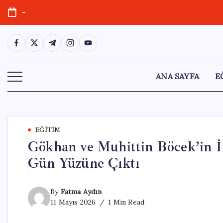
Skip
-
to
content
https://www.facebook.com/
https://twitter.com/
https://t.me/
https://www.instagram.com/
https://youtube.com/
ANA SAYFA
E
EĞITIM
Gökhan ve Muhittin Böcek’in İ
Gün Yüzüne Çıktı
By
Fatma Aydın
11 Mayıs 2026
1 Min Read