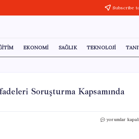
Subscribe t
ĞİTİM
EKONOMİ
SAĞLIK
TEKNOLOJİ
TANI
fadeleri Soruşturma Kapsamında
Gökhan
yorumlar kapal
ve
Muhittin
Böcek’in