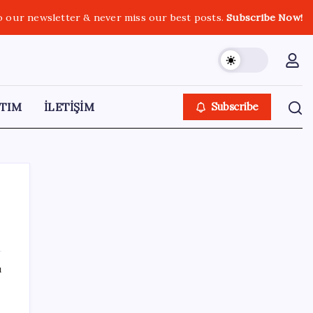
o our newsletter & never miss our best posts.
Subscribe Now!
TIM
İLETİŞİM
Subscribe
SON YAZILAR
ı
Halkbank, ikincil halka arz süreci başlattı