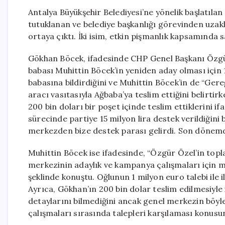
Antalya Büyükşehir Belediyesi’ne yönelik başlatıla
tutuklanan ve belediye başkanlığı görevinden uzakl
ortaya çıktı. İki isim, etkin pişmanlık kapsamında 
Gökhan Böcek, ifadesinde CHP Genel Başkanı Özgür 
babası Muhittin Böcek’in yeniden aday olması için 1
babasına bildirdiğini ve Muhittin Böcek’in de “Ger
aracı vasıtasıyla Ağbaba’ya teslim ettiğini belirtir
200 bin doları bir poşet içinde teslim ettiklerini if
sürecinde partiye 15 milyon lira destek verildiğini
merkezden bize destek parası gelirdi. Son dönemde
Muhittin Böcek ise ifadesinde, “Özgür Özel’in topl
merkezinin adaylık ve kampanya çalışmaları için ma
şeklinde konuştu. Oğlunun 1 milyon euro talebi ile 
Ayrıca, Gökhan’ın 200 bin dolar teslim edilmesiyle 
detaylarını bilmediğini ancak genel merkezin böyle 
çalışmaları sırasında talepleri karşılaması konusun