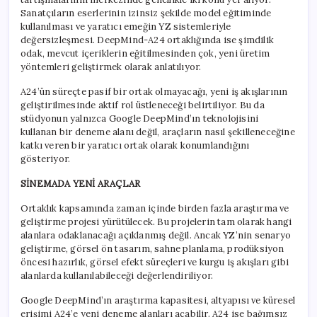
Sanatçıların eserlerinin izinsiz şekilde model eğitiminde
kullanılması ve yaratıcı emeğin YZ sistemleriyle
değersizleşmesi. DeepMind-A24 ortaklığında ise şimdilik
odak, mevcut içeriklerin eğitilmesinden çok, yeni üretim
yöntemleri geliştirmek olarak anlatılıyor.
A24’ün süreçte pasif bir ortak olmayacağı, yeni iş akışlarının
geliştirilmesinde aktif rol üstleneceği belirtiliyor. Bu da
stüdyonun yalnızca Google DeepMind’ın teknolojisini
kullanan bir deneme alanı değil, araçların nasıl şekilleneceğine
katkı veren bir yaratıcı ortak olarak konumlandığını
gösteriyor.
SİNEMADA YENİ ARAÇLAR
Ortaklık kapsamında zaman içinde birden fazla araştırma ve
geliştirme projesi yürütülecek. Bu projelerin tam olarak hangi
alanlara odaklanacağı açıklanmış değil. Ancak YZ’nin senaryo
geliştirme, görsel ön tasarım, sahne planlama, prodüksiyon
öncesi hazırlık, görsel efekt süreçleri ve kurgu iş akışları gibi
alanlarda kullanılabileceği değerlendiriliyor.
Google DeepMind’ın araştırma kapasitesi, altyapısı ve küresel
erişimi A24’e yeni deneme alanları açabilir. A24 ise bağımsız