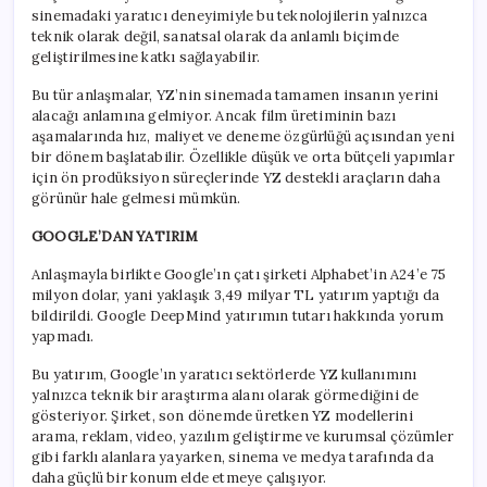
sinemadaki yaratıcı deneyimiyle bu teknolojilerin yalnızca
teknik olarak değil, sanatsal olarak da anlamlı biçimde
geliştirilmesine katkı sağlayabilir.
Bu tür anlaşmalar, YZ’nin sinemada tamamen insanın yerini
alacağı anlamına gelmiyor. Ancak film üretiminin bazı
aşamalarında hız, maliyet ve deneme özgürlüğü açısından yeni
bir dönem başlatabilir. Özellikle düşük ve orta bütçeli yapımlar
için ön prodüksiyon süreçlerinde YZ destekli araçların daha
görünür hale gelmesi mümkün.
GOOGLE’DAN YATIRIM
Anlaşmayla birlikte Google’ın çatı şirketi Alphabet’in A24’e 75
milyon dolar, yani yaklaşık 3,49 milyar TL yatırım yaptığı da
bildirildi. Google DeepMind yatırımın tutarı hakkında yorum
yapmadı.
Bu yatırım, Google’ın yaratıcı sektörlerde YZ kullanımını
yalnızca teknik bir araştırma alanı olarak görmediğini de
gösteriyor. Şirket, son dönemde üretken YZ modellerini
arama, reklam, video, yazılım geliştirme ve kurumsal çözümler
gibi farklı alanlara yayarken, sinema ve medya tarafında da
daha güçlü bir konum elde etmeye çalışıyor.