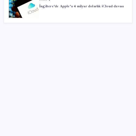
İngiltere’de Apple’a 4 milyar dolarlık iCloud davası
SON YAZILAR
Halkbank, ikincil halka arz süreci başlattı
Ömer Günel’in avukatlarından suç duyurusu:
‘Soruşturmanın gizliliği ihlal edildi’
Piyasaların merakla beklediği veri açıklandı: Altın ve
gümüş fiyatları uçuşa geçti