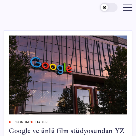
Skip
to
content
EKONOMI
HABER
Google ve ünlü film stüdyosundan YZ