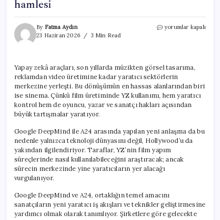
hamlesi
Google
By
Fatma Aydın
yorumlar kapalı
ve
23 Haziran 2026
3 Min Read
ünlü
film
stüdyosundan
Yapay zekâ araçları, son yıllarda müzikten görsel tasarıma,
YZ
reklamdan video üretimine kadar yaratıcı sektörlerin
hamlesi
için
merkezine yerleşti. Bu dönüşümün en hassas alanlarından biri
ise sinema. Çünkü film üretiminde YZ kullanımı, hem yaratıcı
kontrol hem de oyuncu, yazar ve sanatçı hakları açısından
büyük tartışmalar yaratıyor.
Google DeepMind ile A24 arasında yapılan yeni anlaşma da bu
nedenle yalnızca teknoloji dünyasını değil, Hollywood’u da
yakından ilgilendiriyor. Taraflar, YZ’nin film yapım
süreçlerinde nasıl kullanılabileceğini araştıracak; ancak
sürecin merkezinde yine yaratıcıların yer alacağı
vurgulanıyor.
Google DeepMind ve A24, ortaklığın temel amacını
sanatçıların yeni yaratıcı iş akışları ve teknikler geliştirmesine
yardımcı olmak olarak tanımlıyor. Şirketlere göre gelecekte