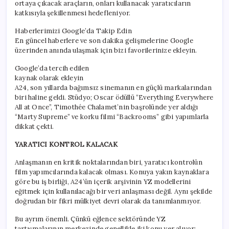
ortaya çıkacak araçların, onları kullanacak yaratıcıların
katkısıyla şekillenmesi hedefleniyor.
Haberlerimizi Google’da Takip Edin
En güncel haberlere ve son dakika gelişmelerine Google
üzerinden anında ulaşmak için bizi favorilerinize ekleyin.
Google’da tercih edilen
kaynak olarak ekleyin
A24, son yıllarda bağımsız sinemanın en güçlü markalarından
biri haline geldi. Stüdyo; Oscar ödüllü “Everything Everywhere
All at Once”, Timothée Chalamet’nin başrolünde yer aldığı
“Marty Supreme” ve korku filmi “Backrooms” gibi yapımlarla
dikkat çekti.
YARATICI KONTROL KALACAK
Anlaşmanın en kritik noktalarından biri, yaratıcı kontrolün
film yapımcılarında kalacak olması. Konuya yakın kaynaklara
göre bu iş birliği, A24’ün içerik arşivinin YZ modellerini
eğitmek için kullanılacağı bir veri anlaşması değil. Aynı şekilde
doğrudan bir fikri mülkiyet devri olarak da tanımlanmıyor.
Bu ayrım önemli. Çünkü eğlence sektöründe YZ
tartışmalarının merkezinde genellikle iki konu yer alıyor: