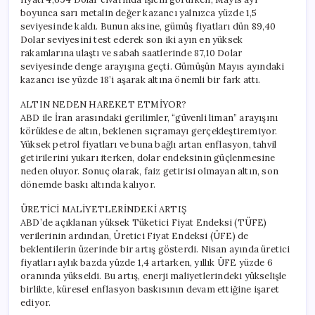
boyunca sarı metalin değer kazancı yalnızca yüzde 1,5
seviyesinde kaldı. Bunun aksine, gümüş fiyatları dün 89,40
Dolar seviyesini test ederek son iki ayın en yüksek
rakamlarına ulaştı ve sabah saatlerinde 87,10 Dolar
seviyesinde denge arayışına geçti. Gümüşün Mayıs ayındaki
kazancı ise yüzde 18’i aşarak altına önemli bir fark attı.
ALTIN NEDEN HAREKET ETMİYOR?
ABD ile İran arasındaki gerilimler, “güvenli liman” arayışını
körüklese de altın, beklenen sıçramayı gerçekleştiremiyor.
Yüksek petrol fiyatları ve buna bağlı artan enflasyon, tahvil
getirilerini yukarı iterken, dolar endeksinin güçlenmesine
neden oluyor. Sonuç olarak, faiz getirisi olmayan altın, son
dönemde baskı altında kalıyor.
ÜRETİCİ MALİYETLERİNDEKİ ARTIŞ
ABD’de açıklanan yüksek Tüketici Fiyat Endeksi (TÜFE)
verilerinin ardından, Üretici Fiyat Endeksi (ÜFE) de
beklentilerin üzerinde bir artış gösterdi. Nisan ayında üretici
fiyatları aylık bazda yüzde 1,4 artarken, yıllık ÜFE yüzde 6
oranında yükseldi. Bu artış, enerji maliyetlerindeki yükselişle
birlikte, küresel enflasyon baskısının devam ettiğine işaret
ediyor.