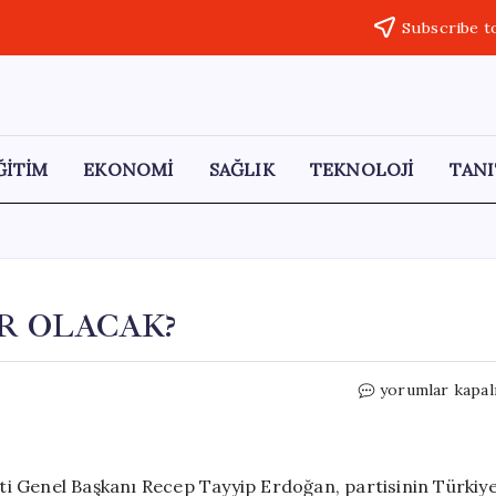
Subscribe t
ĞİTİM
EKONOMİ
SAĞLIK
TEKNOLOJİ
TANI
R OLACAK?
GÜNDEMDE
yorumlar kapal
BUGÜN
NELER
OLACAK?
için
i Genel Başkanı Recep Tayyip Erdoğan, partisinin Türkiy