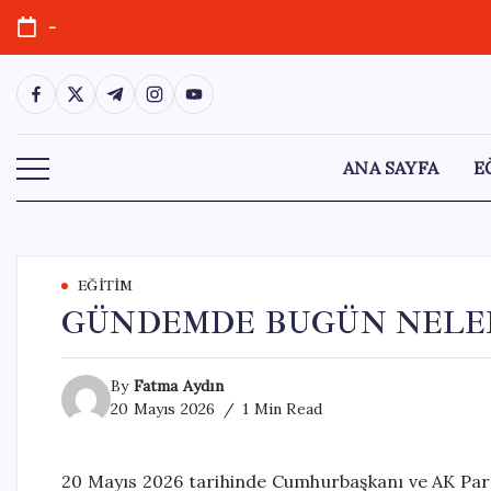
Skip
-
to
content
https://www.facebook.com/
https://twitter.com/
https://t.me/
https://www.instagram.com/
https://youtube.com/
ANA SAYFA
E
EĞITIM
GÜNDEMDE BUGÜN NELE
By
Fatma Aydın
20 Mayıs 2026
1 Min Read
20 Mayıs 2026 tarihinde Cumhurbaşkanı ve AK Part