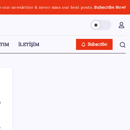
o our newsletter & never miss our best posts.
Subscribe Now!
TIM
İLETİŞİM
Subscribe
ı
SON YAZILAR
Şehrin CHP’de kalan tek belediye
e
başkanıydı: İstifa ettiğini duyurdu