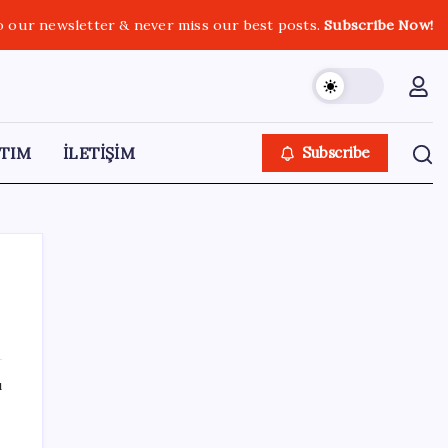
o our newsletter & never miss our best posts.
Subscribe Now!
TIM
İLETİŞİM
Subscribe
SON YAZILAR
ı
Halkbank, ikincil halka arz süreci başlattı