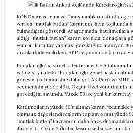
KONDA Araştırma ve Danışmanlık tarafından gerçek
verilen “mutlak butlan” kararının, hem toplumda
bulmadığını gösterdi. Araştırmada, katılımcılara A
aldığı “mutlak butlan” kararı soruldu. Sonuçlara g
yeni bir kurultay yapması gerektiğine inanıyor. Bu
oranla ifade edilirken, AKP seçmeninde bu oran yü
Kılıçdaroğlu’na yönelik destek ise, CHP tabanında 
yalnızca yüzde 5’i “Kılıçdaroğlu genel başkan olma
görevini üstlenmesine daha çok AK Parti ve MHP s
seçmeninin yüzde 43’ü, Özgür Özel yönetiminin 
gerektiğini savundu. Yüzde 53 ise yeni bir kurultay
Katılımcıların yüzde 39’u alınan kararı “kesinlikle y
olumsuz değerlendirenlerin toplam oranı yüzde 52’
“mutlak butlan” kavramını daha önce duymadıkların
ifade etti. Yüzde 25’lik bir kesim ise bu kavramı bu