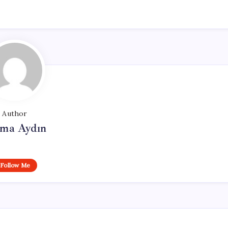
Author
tma Aydın
Follow Me