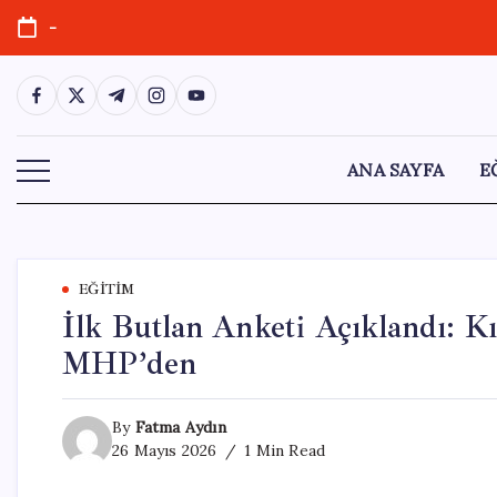
Skip
-
to
content
https://www.facebook.com/
https://twitter.com/
https://t.me/
https://www.instagram.com/
https://youtube.com/
ANA SAYFA
E
EĞITIM
İlk Butlan Anketi Açıklandı: K
MHP’den
By
Fatma Aydın
26 Mayıs 2026
1 Min Read