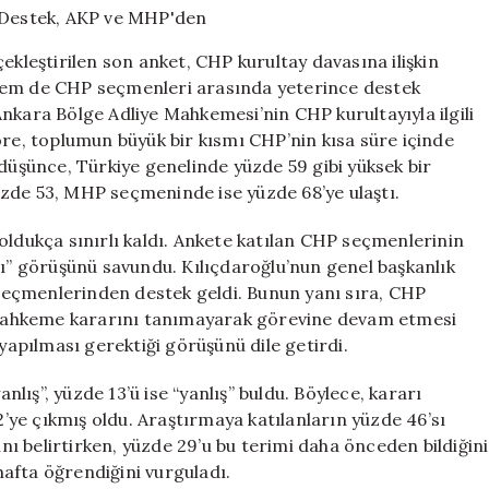
Kılıçdaroğlu’na
Destek,
leştirilen son anket, CHP kurultay davasına ilişkin
AKP
 hem de CHP seçmenleri arasında yeterince destek
ve
nkara Bölge Adliye Mahkemesi’nin CHP kurultayıyla ilgili
MHP’den
için
öre, toplumun büyük bir kısmı CHP’nin kısa süre içinde
 düşünce, Türkiye genelinde yüzde 59 gibi yüksek bir
zde 53, MHP seçmeninde ise yüzde 68’ye ulaştı.
oldukça sınırlı kaldı. Ankete katılan CHP seçmenlerinin
lı” görüşünü savundu. Kılıçdaroğlu’nun genel başkanlık
eçmenlerinden destek geldi. Bunun yanı sıra, CHP
mahkeme kararını tanımayarak görevine devam etmesi
 yapılması gerektiği görüşünü dile getirdi.
anlış”, yüzde 13’ü ise “yanlış” buldu. Böylece, kararı
ye çıkmış oldu. Araştırmaya katılanların yüzde 46’sı
ı belirtirken, yüzde 29’u bu terimi daha önceden bildiğini
 hafta öğrendiğini vurguladı.