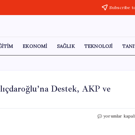
Subscribe t
ĞİTİM
EKONOMİ
SAĞLIK
TEKNOLOJİ
TANI
ılıçdaroğlu’na Destek, AKP ve
İlk
yorumlar kapal
Butlan
Anketi
Açıklandı: