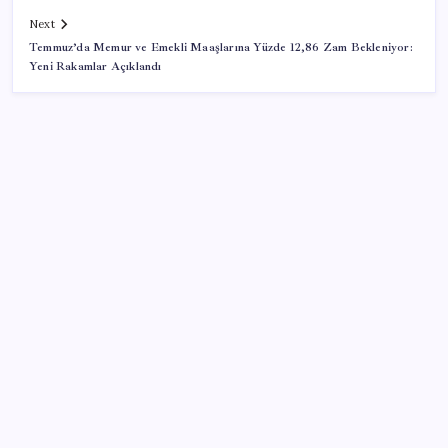
Next
Temmuz’da Memur ve Emekli Maaşlarına Yüzde 12,86 Zam Bekleniyor:
Yeni Rakamlar Açıklandı
SON YAZILAR
Şehrin CHP’de kalan tek belediye başkanıydı: İstifa
ettiğini duyurdu
CHP’nin butlan MYK’sinden yeni karar: 8 il
başkanlığına atama yapıldı
AKP’den YENİ Parti’ye ‘çerçeve yasa’ ziyareti: ‘Somut