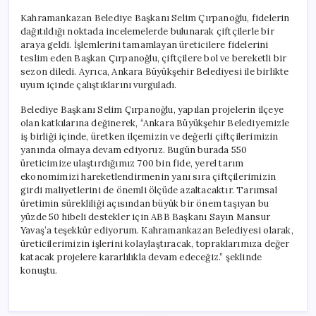
Kahramankazan Belediye Başkanı Selim Çırpanoğlu, fidelerin
dağıtıldığı noktada incelemelerde bulunarak çiftçilerle bir
araya geldi. İşlemlerini tamamlayan üreticilere fidelerini
teslim eden Başkan Çırpanoğlu, çiftçilere bol ve bereketli bir
sezon diledi. Ayrıca, Ankara Büyükşehir Belediyesi ile birlikte
uyum içinde çalıştıklarını vurguladı.
Belediye Başkanı Selim Çırpanoğlu, yapılan projelerin ilçeye
olan katkılarına değinerek, “Ankara Büyükşehir Belediyemizle
iş birliği içinde, üretken ilçemizin ve değerli çiftçilerimizin
yanında olmaya devam ediyoruz. Bugün burada 550
üreticimize ulaştırdığımız 700 bin fide, yerel tarım
ekonomimizi hareketlendirmenin yanı sıra çiftçilerimizin
girdi maliyetlerini de önemli ölçüde azaltacaktır. Tarımsal
üretimin sürekliliği açısından büyük bir önem taşıyan bu
yüzde 50 hibeli destekler için ABB Başkanı Sayın Mansur
Yavaş’a teşekkür ediyorum. Kahramankazan Belediyesi olarak,
üreticilerimizin işlerini kolaylaştıracak, topraklarımıza değer
katacak projelere kararlılıkla devam edeceğiz.” şeklinde
konuştu.