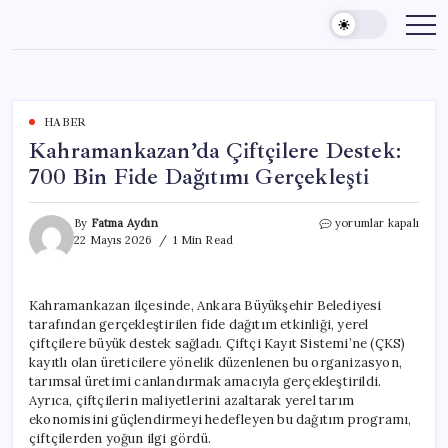
Skip
to
content
HABER
Kahramankazan’da Çiftçilere Destek:
700 Bin Fide Dağıtımı Gerçekleşti
Kahramankazan’da
By
Fatma Aydın
yorumlar kapalı
Çiftçilere
22 Mayıs 2026
1 Min Read
Destek:
700
Bin
Kahramankazan ilçesinde, Ankara Büyükşehir Belediyesi
Fide
tarafından gerçekleştirilen fide dağıtım etkinliği, yerel
Dağıtımı
Gerçekleşti
çiftçilere büyük destek sağladı. Çiftçi Kayıt Sistemi’ne (ÇKS)
için
kayıtlı olan üreticilere yönelik düzenlenen bu organizasyon,
tarımsal üretimi canlandırmak amacıyla gerçekleştirildi.
Ayrıca, çiftçilerin maliyetlerini azaltarak yerel tarım
ekonomisini güçlendirmeyi hedefleyen bu dağıtım programı,
çiftçilerden yoğun ilgi gördü.