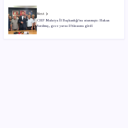
Next
CHP Malatya İl Başkanlığı’na atanmıştı: Hakan
Satılmış, gece yarısı il binasına girdi
SON YAZILAR
Şehrin CHP’de kalan tek belediye başkanıydı: İstifa
ettiğini duyurdu
CHP’nin butlan MYK’sinden yeni karar: 8 il