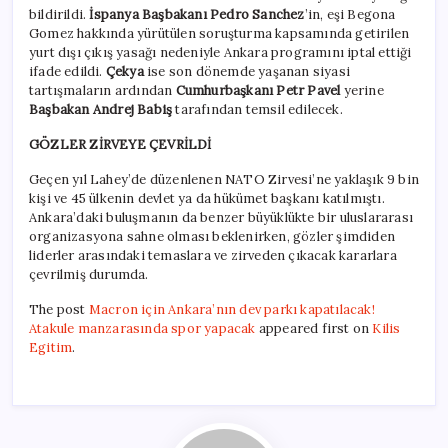
bildirildi.
İspanya Başbakanı Pedro Sanchez
’in, eşi Begona
Gomez hakkında yürütülen soruşturma kapsamında getirilen
yurt dışı çıkış yasağı nedeniyle Ankara programını iptal ettiği
ifade edildi.
Çekya
ise son dönemde yaşanan siyasi
tartışmaların ardından
Cumhurbaşkanı Petr Pavel
yerine
Başbakan Andrej Babiş
tarafından temsil edilecek.
GÖZLER ZİRVEYE ÇEVRİLDİ
Geçen yıl Lahey’de düzenlenen NATO Zirvesi’ne yaklaşık 9 bin
kişi ve 45 ülkenin devlet ya da hükümet başkanı katılmıştı.
Ankara’daki buluşmanın da benzer büyüklükte bir uluslararası
organizasyona sahne olması beklenirken, gözler şimdiden
liderler arasındaki temaslara ve zirveden çıkacak kararlara
çevrilmiş durumda.
The post
Macron için Ankara’nın dev parkı kapatılacak!
Atakule manzarasında spor yapacak
appeared first on
Kilis
Egitim
.