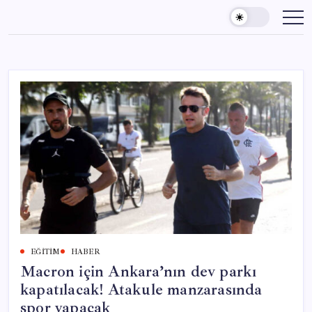
Skip
to
content
EĞITIM
HABER
Macron için Ankara’nın dev parkı
kapatılacak! Atakule manzarasında
spor yapacak