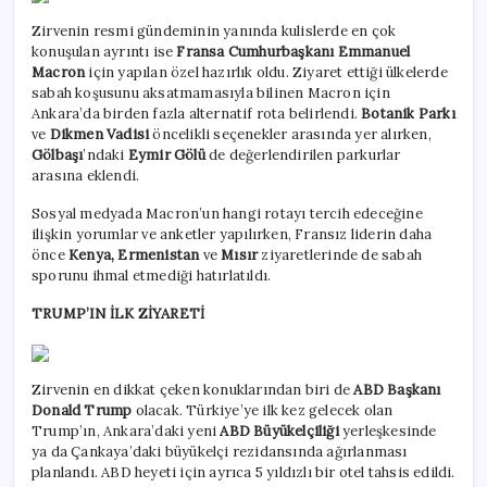
Zirvenin resmi gündeminin yanında kulislerde en çok
konuşulan ayrıntı ise
Fransa Cumhurbaşkanı Emmanuel
Macron
için yapılan özel hazırlık oldu. Ziyaret ettiği ülkelerde
sabah koşusunu aksatmamasıyla bilinen Macron için
Ankara’da birden fazla alternatif rota belirlendi.
Botanik Parkı
ve
Dikmen Vadisi
öncelikli seçenekler arasında yer alırken,
Gölbaşı
’ndaki
Eymir Gölü
de değerlendirilen parkurlar
arasına eklendi.
Sosyal medyada Macron’un hangi rotayı tercih edeceğine
ilişkin yorumlar ve anketler yapılırken, Fransız liderin daha
önce
Kenya, Ermenistan
ve
Mısır
ziyaretlerinde de sabah
sporunu ihmal etmediği hatırlatıldı.
TRUMP’IN İLK ZİYARETİ
Zirvenin en dikkat çeken konuklarından biri de
ABD Başkanı
Donald Trump
olacak. Türkiye’ye ilk kez gelecek olan
Trump’ın, Ankara’daki yeni
ABD Büyükelçiliği
yerleşkesinde
ya da Çankaya’daki büyükelçi rezidansında ağırlanması
planlandı. ABD heyeti için ayrıca 5 yıldızlı bir otel tahsis edildi.