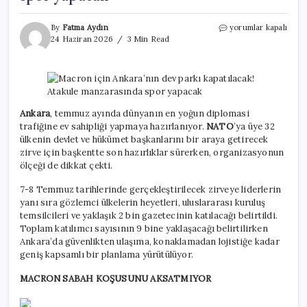
Macron
By
Fatma Aydın
yorumlar kapalı
için
24 Haziran 2026
3 Min Read
Ankara’nın
dev
parkı
kapatılacak!
Atakule
manzarasında
Ankara
, temmuz ayında dünyanın en yoğun diplomasi
spor
trafiğine ev sahipliği yapmaya hazırlanıyor.
NATO
’ya üye 32
yapacak
ülkenin devlet ve hükümet başkanlarını bir araya getirecek
için
zirve için başkentte son hazırlıklar sürerken, organizasyonun
ölçeği de dikkat çekti.
7-8 Temmuz tarihlerinde gerçekleştirilecek zirveye liderlerin
yanı sıra gözlemci ülkelerin heyetleri, uluslararası kuruluş
temsilcileri ve yaklaşık 2 bin gazetecinin katılacağı belirtildi.
Toplam katılımcı sayısının 9 bine yaklaşacağı belirtilirken
Ankara’da güvenlikten ulaşıma, konaklamadan lojistiğe kadar
geniş kapsamlı bir planlama yürütülüyor.
MACRON SABAH KOŞUSUNU AKSATMIYOR