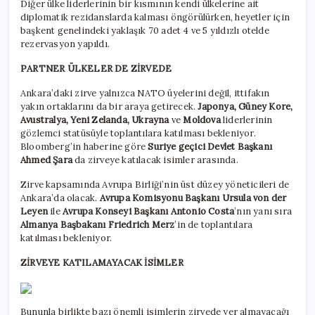
Diğer ülke liderlerinin bir kısmının kendi ülkelerine ait
diplomatik rezidanslarda kalması öngörülürken, heyetler için
başkent genelindeki yaklaşık 70 adet 4 ve 5 yıldızlı otelde
rezervasyon yapıldı.
PARTNER ÜLKELER DE ZİRVEDE
Ankara’daki zirve yalnızca NATO üyelerini değil, ittifakın
yakın ortaklarını da bir araya getirecek.
Japonya, Güney Kore,
Avustralya, Yeni Zelanda, Ukrayna
ve
Moldova
liderlerinin
gözlemci statüsüyle toplantılara katılması bekleniyor.
Bloomberg’in haberine göre
Suriye geçici Devlet Başkanı
Ahmed Şara
da zirveye katılacak isimler arasında.
Zirve kapsamında Avrupa Birliği’nin üst düzey yöneticileri de
Ankara’da olacak.
Avrupa Komisyonu Başkanı Ursula von der
Leyen
ile
Avrupa Konseyi Başkanı Antonio Costa
’nın yanı sıra
Almanya Başbakanı Friedrich Merz
’in de toplantılara
katılması bekleniyor.
ZİRVEYE KATILAMAYACAK İSİMLER
Bununla birlikte bazı önemli isimlerin zirvede yer almayacağı