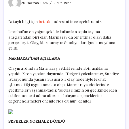
bir
20 Haziran 2026
2 Min Read
intihar
olayı
daha:
Detaylı bilgi için
betsdot
adresini inceleyebilirsiniz.
Son
aylardaki
İstanbul’un en yoğun şekilde kullanılan toplu taşıma
artış
araçlarından biri olan Marmaray’da bir intihar olayı daha
endişe
veriyor
gerçekleşti. Olay, Marmaray’ın Suadiye durağında meydana
için
geldi.
MARMARAY’DAN AÇIKLAMA
Olayın ardından Marmaray yetkililerinden bir açıklama
yapıldı. X’ten yapılan duyuruda, “Değerli yolcularımız, Suadiye
istasyonunda yaşanan üzücü bir olay nedeniyle tek hat
işletmeciliği uygulanmakta olup, Marmaray seferlerinde
gecikmeler yaşanmaktadır. Yolcularımızın bu gecikmelerden
etkilenmemesi adına alternatif ulaşım seçeneklerini
değerlendirmeleri önemle rica olunur” denildi.
SEFERLER NORMALE DÖNDÜ