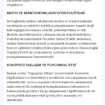
yaratabileceğini ve benzer davranışları tetikleyebileceğini
vurguluyor.
MEDYA VE RESMİ KURUMLARIN YAYIN POLİTİKASI
Bu bağlamda intihar vakalarının medya ve resmi kuruluşlar
tarafından ayrıntılı bir şekilde paylaşılmaması; sansür değil
halk sağlığını korumaya yönelik, psikoloji bilimi ve etik
ilkelerle desteklenen bir yaklaşım olarak değerlendiriliyor.
Psikoloji literatüründeki Werther Etkisi (Taklit İntiharlar),
intihar haberlerinin detaylı ve dramatik biçimde verilmesinin
benzer eğilimleri tetikleyebileceğini gösterirken, Dünya Sağlık
Örgütü (WHO) de yöntemlerin, yerlerin ve detayların
paylaşılmamasını önermektedir.
KORUYUCU YAKLAŞIM VE TOPLUMSAL ETKİ
Bunun yerine “Papageno Etkisi” çerçevesinde koruyucu,
bilgilendirici ve destekleyici içeriklerin öne çıkarılması teşvik
edilmektedir. Ayrıca yaşamını yitiren kişilerin yakınlarının
mahremiyeti ile toplumsal damgalanmanın önlenmesi ve
kamuoyunda gereksiz kaygı oluşumunun engellenmesi de bu
yayın politikalarının temel gerekçeleri arasında yer
almaktadır.