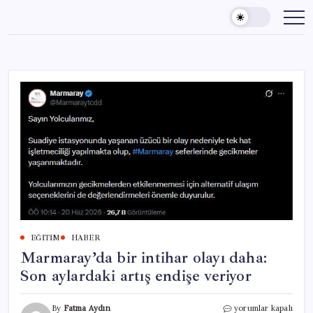
Skip
to
content
EĞITIM
HABER
Marmaray’da bir intihar olayı daha:
Son aylardaki artış endişe veriyor
Marmaray’da
By
Fatma Aydın
yorumlar kapalı