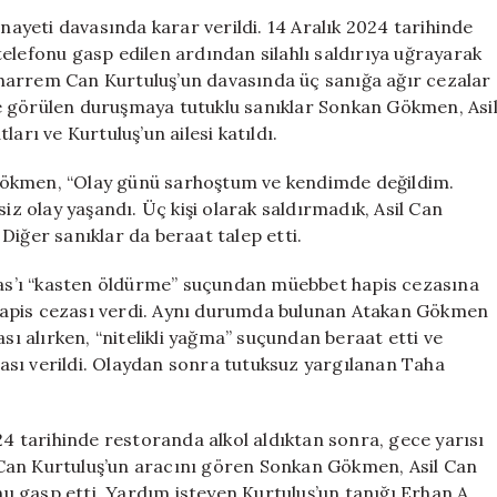
Üç
yeti davasında karar verildi. 14 Aralık 2024 tarihinde
Sanığa
elefonu gasp edilen ardından silahlı saldırıya uğrayarak
Müebbet
harrem Can Kurtuluş’un davasında üç sanığa ağır cezalar
Hapis
e görülen duruşmaya tutuklu sanıklar Sonkan Gökmen, Asi
Cezası
arı ve Kurtuluş’un ailesi katıldı.
için
Gökmen, “Olay günü sarhoştum ve kendimde değildim.
iz olay yaşandı. Üç kişi olarak saldırmadık, Asil Can
Diğer sanıklar da beraat talep etti.
s’ı “kasten öldürme” suçundan müebbet hapis cezasına
ıl hapis cezası verdi. Aynı durumda bulunan Atakan Gökmen
 alırken, “nitelikli yağma” suçundan beraat etti ve
ezası verildi. Olaydan sonra tutuksuz yargılanan Taha
24 tarihinde restoranda alkol aldıktan sonra, gece yarısı
Can Kurtuluş’un aracını gören Sonkan Gökmen, Asil Can
unu gasp etti. Yardım isteyen Kurtuluş’un tanığı Erhan A.,