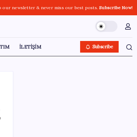
o our newsletter & never miss our best posts.
Subscribe Now!
TIM
İLETİŞİM
Subscribe
SON YAZILAR
ı
Şehrin CHP’de kalan tek belediye
başkanıydı: İstifa ettiğini duyurdu