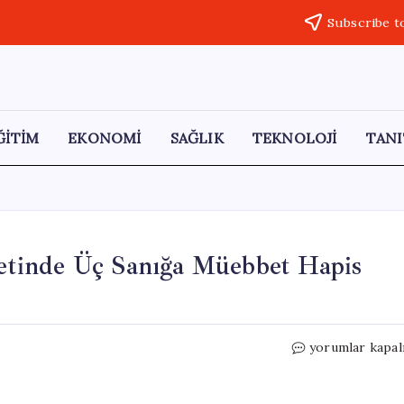
Subscribe t
ĞİTİM
EKONOMİ
SAĞLIK
TEKNOLOJİ
TANI
tinde Üç Sanığa Müebbet Hapis
Muharrem
yorumlar kapal
Can
Kurtuluş
Cinayetinde