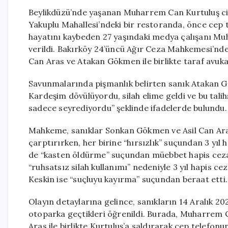
Beylikdüzü’nde yaşanan Muharrem Can Kurtuluş cina
Yakuplu Mahallesi’ndeki bir restoranda, önce cep t
hayatını kaybeden 27 yaşındaki medya çalışanı Mu
verildi. Bakırköy 24’üncü Ağır Ceza Mahkemesi’nd
Can Aras ve Atakan Gökmen ile birlikte taraf avukatl
Savunmalarında pişmanlık belirten sanık Atakan 
Kardeşim dövülüyordu, silah elime geldi ve bu talihs
sadece seyrediyordu” şeklinde ifadelerde bulundu. 
Mahkeme, sanıklar Sonkan Gökmen ve Asil Can Ara
çarptırırken, her birine “hırsızlık” suçundan 3 y
de “kasten öldürme” suçundan müebbet hapis cezası
“ruhsatsız silah kullanımı” nedeniyle 3 yıl hapis c
Keskin ise “suçluyu kayırma” suçundan beraat etti.
Olayın detaylarına gelince, sanıkların 14 Aralık 20
otoparka geçtikleri öğrenildi. Burada, Muharrem 
Aras ile birlikte Kurtuluş’a saldırarak cep telefon