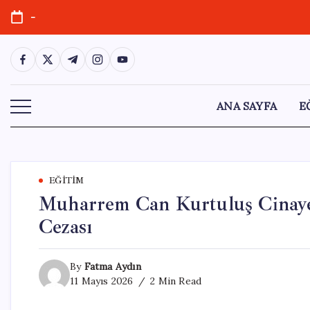
Skip
-
to
content
https://www.facebook.com/
https://twitter.com/
https://t.me/
https://www.instagram.com/
https://youtube.com/
ANA SAYFA
E
EĞITIM
Muharrem Can Kurtuluş Cinaye
Cezası
By
Fatma Aydın
11 Mayıs 2026
2 Min Read