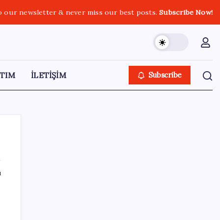
o our newsletter & never miss our best posts.
Subscribe Now!
TIM
İLETİŞİM
Subscribe
ı
SON YAZILAR
Halkbank, ikincil halka arz süreci başlattı