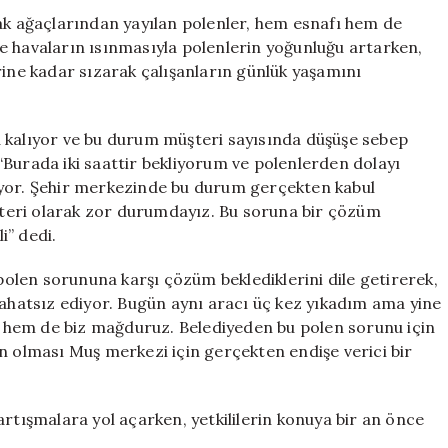
Vatandaşları
vak ağaçlarından yayılan polenler, hem esnafı hem de
Zorluyor
i ve havaların ısınmasıyla polenlerin yoğunluğu artarken,
için
rine kadar sızarak çalışanların günlük yaşamını
a kalıyor ve bu durum müşteri sayısında düşüşe sebep
“Burada iki saattir bekliyorum ve polenlerden dolayı
ıyor. Şehir merkezinde bu durum gerçekten kabul
teri olarak zor durumdayız. Bu soruna bir çözüm
i” dedi.
 polen sorununa karşı çözüm beklediklerini dile getirerek,
rahatsız ediyor. Bugün aynı aracı üç kez yıkadım ama yine
 hem de biz mağduruz. Belediyeden bu polen sorunu için
n olması Muş merkezi için gerçekten endişe verici bir
artışmalara yol açarken, yetkililerin konuya bir an önce