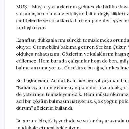
MUŞ – Muş’ta yaz aylarının gelmesiyle birlikte ka
vatandaşları olumsuz etkiliyor. İklim değişiklikler
caddelerde ve sokaklarda biriken polenler iş yerle
zorlaştırıyor.
Esnaflar, dükkanlarını sürekli temizlemek zorund
oluyor. Otomobilini bakıma getiren Serkan Çukur, 
oldukça rahatsızım. Gözlerim ve kulaklarım kaşın
edilemez. Hem burada çalışanlar hem de ben, müş
bulmasını umuyoruz. Gerekirse bu ağaçlar kesilmel
Bir başka esnaf Arafat Kalır ise her yıl yaşanan bu
“Bahar aylarının gelmesiyle polenler bizi oldukça 
de yeterince temizleyemedik. Hem müşterilerimiz
acil bir çözüm bulmasını istiyoruz. Çok yoğun pole
durum” sözlerini kullandı.
Bu sorun, birçok iş yerinde ve vatandaş arasında t
müdahale etmesi bekleniyor.