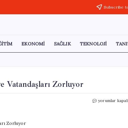
Subscribe t
ĞİTİM
EKONOMİ
SAĞLIK
TEKNOLOJİ
TANI
ve Vatandaşları Zorluyor
Muş’ta
yorumlar kapal
Kavak
Polenleri
Esnafı
ve