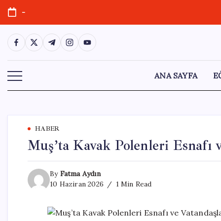
Skip
-
to
content
https://www.facebook.com/
https://twitter.com/
https://t.me/
https://www.instagram.com/
https://youtube.com/
ANA SAYFA
E
HABER
Muş’ta Kavak Polenleri Esnafı 
By
Fatma Aydın
10 Haziran 2026
1 Min Read