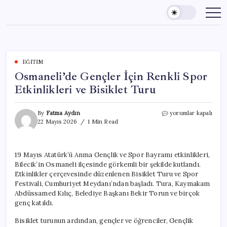
Skip
to
content
EĞITIM
Osmaneli’de Gençler İçin Renkli Spor
Etkinlikleri ve Bisiklet Turu
Osmaneli’de
By
Fatma Aydın
yorumlar kapalı
Gençler
22 Mayıs 2026
1 Min Read
İçin
Renkli
Spor
19 Mayıs Atatürk’ü Anma Gençlik ve Spor Bayramı etkinlikleri,
Etkinlikleri
Bilecik’in Osmaneli ilçesinde görkemli bir şekilde kutlandı.
ve
Bisiklet
Etkinlikler çerçevesinde düzenlenen Bisiklet Turu ve Spor
Turu
Festivali, Cumhuriyet Meydanı’ndan başladı. Tura, Kaymakam
için
Abdüssamed Kılıç, Belediye Başkanı Bekir Torun ve birçok
genç katıldı.
Bisiklet turunun ardından, gençler ve öğrenciler, Gençlik