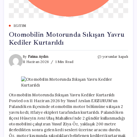
EĞITIM
Otomobilin Motorunda Sıkışan Yavru
Kediler Kurtarıldı
Otomobilin
By
Fatma Aydın
yorumlar kapalı
Motorunda
11 Haziran 2026
1 Min Read
Sıkışan
Yavru
Kediler
Kurtarıldı
için
Otomobilin Motorunda Sıkışan Yavru Kediler Kurtarıldı
Posted on 11 Haziran 2026 by Yusuf Arslan ERZURUM’un
Palandöken ilçesinde otomobilin motor bölümüne sıkışan 2
yavru kedi, itfaiye ekipleri tarafından kurtarıldı. Palandöken
ilçesi Hüseyin Avni Ulaş Mahallesi’nde 2 gündür kullanmadığı
otomobilini çalıştıran Yusuf Ziya Öz, yaklaşık 200 metre
ilerledikten sonra gelen kedi sesleri üzerine aracını durdu.
Öz, motor kısmında sıkıştıkları belirlenen kedileri kurtarmak