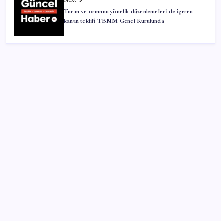
Next
Tarım ve ormana yönelik düzenlemeleri de içeren
kanun teklifi TBMM Genel Kurulunda
SON YAZILAR
İstanbul’u sağanak ve fırtına vuracak! 4 ilde kuvvetli
yağacak: Meteoroloji uyardı
Benzine peş peşe zamlar! Tabelanın başı döndü
Trump’ın kendi gündemi Cumhuriyetçileri zorluyor
Hanedanın görkemi müzayedede