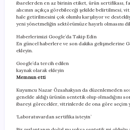
ibarelerden en az birinin etiket, ürün sertifikası,
alıcının açıkça görebileceği şekilde belirtilmesi, vi
hale getirilmesini çok olumlu karşılıyor ve deste
yeni yönetmeliğin sektörümüze hayırlı olmasını dil
Haberlerimizi Google’da Takip Edin
En güncel haberlere ve son dakika gelişmelerine Go
ekleyin.
Google’da tercih edilen
kaynak olarak ekleyin
Memnun etti
Kuyumcu Nazar Özsahakyan da düzenlemeden son 
genelde aldığı ürünün sentetik olup olmadığını so
ibareyi görecekler, vitrinlerde de ona göre seçim 
‘Laboratuvardan sertifika isteyin’
Bir pırlantanın doğal mı yoksa sentetik mi olduğu