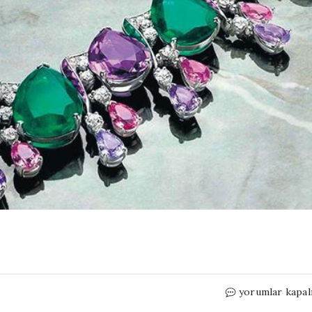
Pırlantaya
yorumlar kapal
yeni