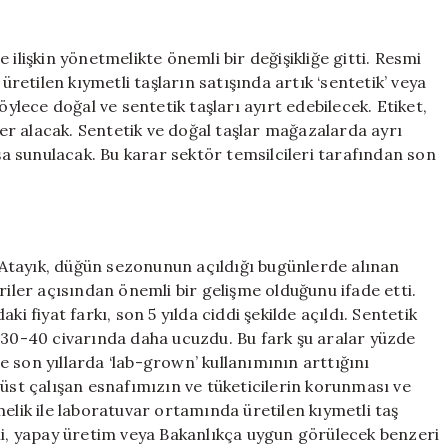
ayar!
için
 ilişkin yönetmelikte önemli bir değişikliğe gitti. Resmi
etilen kıymetli taşların satışında artık ‘sentetik’ veya
öylece doğal ve sentetik taşları ayırt edebilecek. Etiket,
 yer alacak. Sentetik ve doğal taşlar mağazalarda ayrı
ışa sunulacak. Bu karar sektör temsilcileri tarafından son
Atayık, düğün sezonunun açıldığı bugünlerde alınan
ler açısından önemli bir gelişme olduğunu ifade etti.
i fiyat farkı, son 5 yılda ciddi şekilde açıldı. Sentetik
e 30-40 civarında daha ucuzdu. Bu fark şu aralar yüzde
 son yıllarda ‘lab-grown’ kullanımının arttığını
rüst çalışan esnafımızın ve tüketicilerin korunması ve
elik ile laboratuvar ortamında üretilen kıymetli taş
imi, yapay üretim veya Bakanlıkça uygun görülecek benzeri