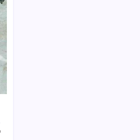
CHP’nin butlan MYK’sinden yeni karar: 8 il
başkanlığına atama yapıldı
AKP’den YENİ Parti’ye ‘çerçeve yasa’
ziyareti: ‘Somut bir taslak görmedik,
içeriğini ifade ettiler’
İşini bıraktı, 8 ayda ikinci el kıyafet satarak
servet kazandı!
iPhone 18e Modelinde 9 GB RAM Sürprizi
Murat Kurum: ‘Orman yangınlarında 65
bağımsız bölüm ağır hasar gördü veya
yıkıldı’
Dolar/TL atağa geçti: Bir rekor daha kırdı
Ceuta nerede? Ceuta hangi kıtada? Ceuta
İspanya’ya mı bağlı?
Çatısına koyan bedava elektrik üretecek
ı
Nehir çekilince dev kemikler ortaya çıktı