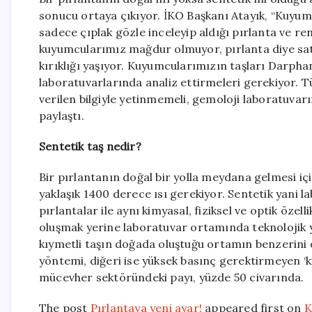
sonucu ortaya çıkıyor. İKO Başkanı Atayık, “Kuy
sadece çıplak gözle inceleyip aldığı pırlanta ve re
kuyumcularımız mağdur olmuyor, pırlanta diye satın
kırıklığı yaşıyor. Kuyumcularımızın taşları Darpha
laboratuvarlarında analiz ettirmeleri gerekiyor. 
verilen bilgiyle yetinmemeli, gemoloji laboratuvarı
paylaştı.
Sentetik taş nedir?
Bir pırlantanın doğal bir yolla meydana gelmesi i
yaklaşık 1400 derece ısı gerekiyor. Sentetik yani 
pırlantalar ile aynı kimyasal, fiziksel ve optik özel
oluşmak yerine laboratuvar ortamında teknolojik y
kıymetli taşın doğada oluştuğu ortamın benzerini o
yöntemi, diğeri ise yüksek basınç gerektirmeyen ‘k
mücevher sektöründeki payı, yüzde 50 civarında.
The post
Pırlantaya yeni ayar!
appeared first on
K