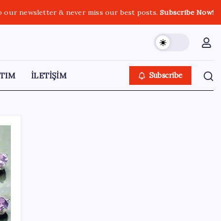
o our newsletter & never miss our best posts.
Subscribe Now!
TIM
İLETİŞİM
Subscribe
SON YAZILAR
Şehrin CHP’de kalan tek belediye
başkanıydı: İstifa ettiğini duyurdu