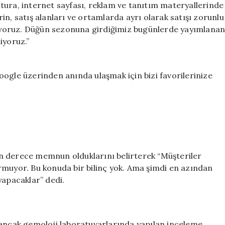
 fatura, internet sayfası, reklam ve tanıtım materyallerinde
trin, satış alanları ve ortamlarda ayrı olarak satışı zorunlu
kliyoruz. Düğün sezonuna girdiğimiz bugünlerde yayımlana
iyoruz.”
ogle üzerinden anında ulaşmak için bizi favorilerinize
derece memnun olduklarını belirterek “Müşteriler
rmuyor. Bu konuda bir bilinç yok. Ama şimdi en azından
yapacaklar” dedi.
 ancak gemoloji laboratuvarlarında yapılan inceleme