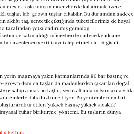
umcu meslektaşlarımızın mücevherde kullanmak üzere
nkli taşlar, lab-grown taşlar çıkabilir. Bu durumdan sadece
 aldığı taş, sentetik çıktığında tüketicilerimiz de hayal
ne tarafından yetkilendirilmiş gemoloji
Tüketici de satın aldığı mücevherde sadece kendisine
nda düzenlenen sertifikayı talep etmelidir” bilgisini
çin yerin magmaya yakın katmanlarında 80 bar basınç ve
lab-grown denilen taşlar da madenlerden çıkarılan doğal
liklere sahip ancak bu taşlar, yerin altında milyonlarca yılda
öntemlerle daha hızlı üretiliyor. Bu yöntemlerden biri
luşturarak üretilen ‘yüksek basınç yüksek sıcaklık’
imyasal buhar biriktirme’ yöntemi. Bu taşların dünya
ilis Egitim
.