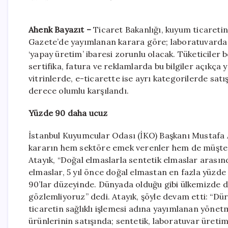
Ahenk Bayazıt –
Ticaret Bakanlığı, kuyum ticaretine
Gazete’de yayımlanan karara göre; laboratuvarda ür
‘yapay üretim’ ibaresi zorunlu olacak. Tüketiciler b
sertifika, fatura ve reklamlarda bu bilgiler açıkça
vitrinlerde, e-ticarette ise ayrı kategorilerde sat
derece olumlu karşılandı.
Yüzde 90 daha ucuz
İstanbul Kuyumcular Odası (İKO) Başkanı Mustafa 
kararın hem sektöre emek verenler hem de müşteri
Atayık, “Doğal elmaslarla sentetik elmaslar arasındak
elmaslar, 5 yıl önce doğal elmastan en fazla yüzd
90’lar düzeyinde. Dünyada olduğu gibi ülkemizde de
gözlemliyoruz” dedi. Atayık, şöyle devam etti: “Dü
ticaretin sağlıklı işlemesi adına yayımlanan yönetm
ürünlerinin satışında; sentetik, laboratuvar üret