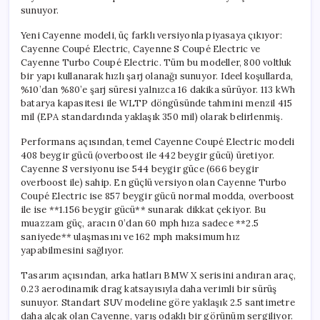
sunuyor.
Yeni Cayenne modeli, üç farklı versiyonla piyasaya çıkıyor:
Cayenne Coupé Electric, Cayenne S Coupé Electric ve
Cayenne Turbo Coupé Electric. Tüm bu modeller, 800 voltluk
bir yapı kullanarak hızlı şarj olanağı sunuyor. Ideel koşullarda,
%10’dan %80’e şarj süresi yalnızca 16 dakika sürüyor. 113 kWh
batarya kapasitesi ile WLTP döngüsünde tahmini menzil 415
mil (EPA standardında yaklaşık 350 mil) olarak belirlenmiş.
Performans açısından, temel Cayenne Coupé Electric modeli
408 beygir gücü (overboost ile 442 beygir gücü) üretiyor.
Cayenne S versiyonu ise 544 beygir güce (666 beygir
overboost ile) sahip. En güçlü versiyon olan Cayenne Turbo
Coupé Electric ise 857 beygir gücü normal modda, overboost
ile ise **1.156 beygir gücü** sunarak dikkat çekiyor. Bu
muazzam güç, aracın 0’dan 60 mph hıza sadece **2.5
saniyede** ulaşmasını ve 162 mph maksimum hız
yapabilmesini sağlıyor.
Tasarım açısından, arka hatları BMW X serisini andıran araç,
0.23 aerodinamik drag katsayısıyla daha verimli bir sürüş
sunuyor. Standart SUV modeline göre yaklaşık 2.5 santimetre
daha alçak olan Cayenne, yarış odaklı bir görünüm sergiliyor.