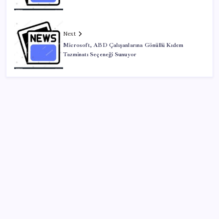
Next
Microsoft, ABD Çalışanlarına Gönüllü Kıdem
Tazminatı Seçeneği Sunuyor
SON YAZILAR
Halkbank, ikincil halka arz süreci başlattı
Ömer Günel’in avukatlarından suç duyurusu: