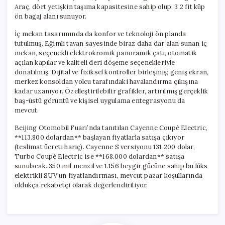
Araç, dört yetişkin taşıma kapasitesine sahip olup, 3.2 fit küp
ön bagaj alanı sunuyor.
İç mekan tasarımında da konfor ve teknoloji ön planda
tutulmuş. Eğimli tavan sayesinde biraz daha dar alan sunan iç
mekan, seçenekli elektrokromik panoramik çatı, otomatik
açılan kapılar ve kaliteli deri döşeme seçenekleriyle
donatılmış. Dijital ve fiziksel kontroller birleşmiş; geniş ekran,
merkez konsoldan yolcu tarafındaki havalandırma çıkışına
kadar uzanıyor. Özelleştirilebilir grafikler, artırılmış gerçeklik
baş-üstü görüntü ve kişisel uygulama entegrasyonu da
mevcut.
Beijing Otomobil Fuarı’nda tanıtılan Cayenne Coupé Electric,
**113.800 dolardan** başlayan fiyatlarla satışa çıkıyor
(teslimat ücreti hariç). Cayenne S versiyonu 131.200 dolar,
Turbo Coupé Electric ise **168.000 dolardan** satışa
sunulacak. 350 mil menzil ve 1.156 beygir gücüne sahip bu lüks
elektrikli SUV’un fiyatlandırması, mevcut pazar koşullarında
oldukça rekabetçi olarak değerlendiriliyor.