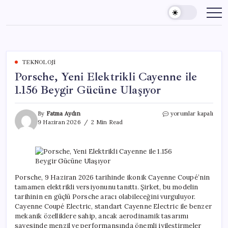
Skip
to
content
TEKNOLOJI
Porsche, Yeni Elektrikli Cayenne ile
1.156 Beygir Gücüne Ulaşıyor
Porsche,
By
Fatma Aydın
yorumlar kapalı
Yeni
9 Haziran 2026
2 Min Read
Elektrikli
Cayenne
ile
1.156
Beygir
Gücüne
Porsche, 9 Haziran 2026 tarihinde ikonik Cayenne Coupé’nin
Ulaşıyor
tamamen elektrikli versiyonunu tanıttı. Şirket, bu modelin
için
tarihinin en güçlü Porsche aracı olabileceğini vurguluyor.
Cayenne Coupé Electric, standart Cayenne Electric ile benzer
mekanik özelliklere sahip, ancak aerodinamik tasarımı
sayesinde menzil ve performansında önemli iyileştirmeler