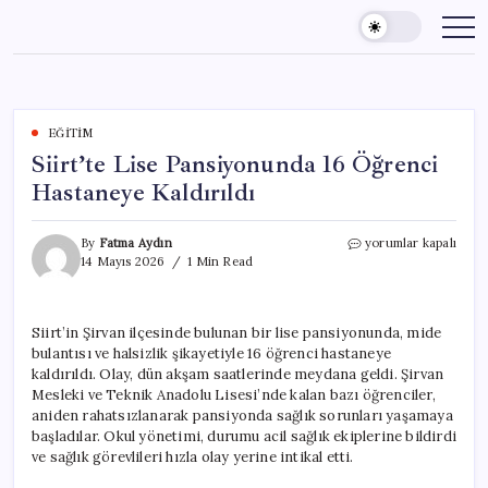
Skip
to
content
EĞITIM
Siirt’te Lise Pansiyonunda 16 Öğrenci
Hastaneye Kaldırıldı
Siirt’te
By
Fatma Aydın
yorumlar kapalı
Lise
14 Mayıs 2026
1 Min Read
Pansiyonunda
16
Öğrenci
Siirt’in Şirvan ilçesinde bulunan bir lise pansiyonunda, mide
Hastaneye
bulantısı ve halsizlik şikayetiyle 16 öğrenci hastaneye
Kaldırıldı
için
kaldırıldı. Olay, dün akşam saatlerinde meydana geldi. Şirvan
Mesleki ve Teknik Anadolu Lisesi’nde kalan bazı öğrenciler,
aniden rahatsızlanarak pansiyonda sağlık sorunları yaşamaya
başladılar. Okul yönetimi, durumu acil sağlık ekiplerine bildirdi
ve sağlık görevlileri hızla olay yerine intikal etti.