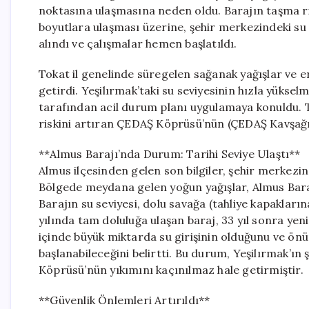
noktasına ulaşmasına neden oldu. Barajın taşma risk
boyutlara ulaşması üzerine, şehir merkezindeki su 
alındı ve çalışmalar hemen başlatıldı.
Tokat il genelinde süregelen sağanak yağışlar ve eri
getirdi. Yeşilırmak’taki su seviyesinin hızla yükselme
tarafından acil durum planı uygulamaya konuldu. T
riskini artıran ÇEDAŞ Köprüsü’nün (ÇEDAŞ Kavşağı 
**Almus Barajı’nda Durum: Tarihi Seviye Ulaştı**
Almus ilçesinden gelen son bilgiler, şehir merkezin
Bölgede meydana gelen yoğun yağışlar, Almus Barajı
Barajın su seviyesi, dolu savağa (tahliye kapaklar
yılında tam doluluğa ulaşan baraj, 33 yıl sonra yen
içinde büyük miktarda su girişinin olduğunu ve önü
başlanabileceğini belirtti. Bu durum, Yeşilırmak’ın
Köprüsü’nün yıkımını kaçınılmaz hale getirmiştir.
**Güvenlik Önlemleri Artırıldı**