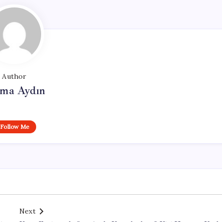
Author
tma Aydın
Follow Me
Next