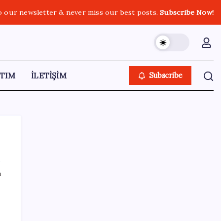
o our newsletter & never miss our best posts.
Subscribe Now!
TIM
İLETİŞİM
Subscribe
ı
SON YAZILAR
Şehrin CHP’de kalan tek belediye
başkanıydı: İstifa ettiğini duyurdu