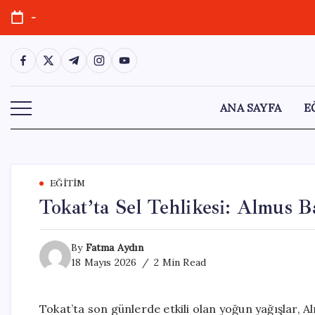
Skip
-
to
content
https://www.facebook.com/
https://twitter.com/
https://t.me/
https://www.instagram.com/
https://youtube.com/
ANA SAYFA
E
EĞITIM
Tokat’ta Sel Tehlikesi: Almus Ba
By
Fatma Aydın
18 Mayıs 2026
2 Min Read
Tokat’ta son günlerde etkili olan yoğun yağışlar, A