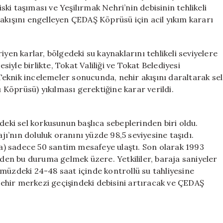
Kritik
i taşıması ve Yeşilırmak Nehri’nin debisinin tehlikeli
Seviye
akışını engelleyen ÇEDAŞ Köprüsü için acil yıkım kararı
Ulaştı
için
yen karlar, bölgedeki su kaynaklarını tehlikeli seviyelere
siyle birlikte, Tokat Valiliği ve Tokat Belediyesi
eknik incelemeler sonucunda, nehir akışını daraltarak sel
Köprüsü) yıkılması gerektiğine karar verildi.
deki sel korkusunun başlıca sebeplerinden biri oldu.
’nın doluluk oranını yüzde 98,5 seviyesine taşıdı.
ına) sadece 50 santim mesafeye ulaştı. Son olarak 1993
iden bu duruma gelmek üzere. Yetkililer, baraja saniyeler
müzdeki 24-48 saat içinde kontrollü su tahliyesine
 şehir merkezi geçişindeki debisini artıracak ve ÇEDAŞ