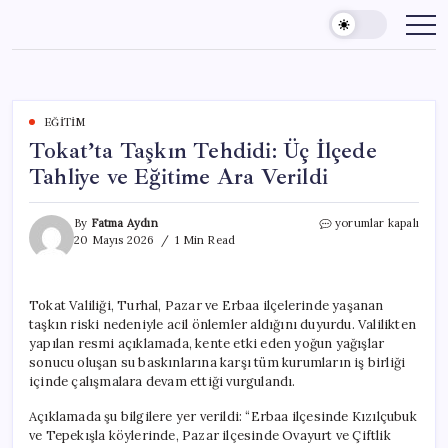
Skip
to
content
EĞITIM
Tokat’ta Taşkın Tehdidi: Üç İlçede
Tahliye ve Eğitime Ara Verildi
Tokat’ta
By
Fatma Aydın
yorumlar kapalı
Taşkın
20 Mayıs 2026
1 Min Read
Tehdidi:
Üç
İlçede
Tokat Valiliği, Turhal, Pazar ve Erbaa ilçelerinde yaşanan
Tahliye
taşkın riski nedeniyle acil önlemler aldığını duyurdu. Valilikten
ve
Eğitime
yapılan resmi açıklamada, kente etki eden yoğun yağışlar
Ara
sonucu oluşan su baskınlarına karşı tüm kurumların iş birliği
Verildi
içinde çalışmalara devam ettiği vurgulandı.
için
Açıklamada şu bilgilere yer verildi: “Erbaa ilçesinde Kızılçubuk
ve Tepekışla köylerinde, Pazar ilçesinde Ovayurt ve Çiftlik