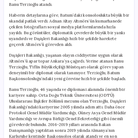
Banu Terzioğlu atandı.
Haberin detaylarına göre, Batum’daki konsoloslukta büyük bir
skandal patlak verdi. Adnan Altay Altınörs’ün kumarhanede
çekilen fotoğrafları sosyal medya platformlarında hızla
yayıldı. Bu görüntüler, diplomatik çevrelerde büyük bir yankı
uyandırdı ve Dışişleri Bakanlığı hızlı bir şekilde harekete
geçerek Altınörs’ü görevden aldı.
Dışişleri Bakanlığı, yaşanan olayın ciddiyetine uygun olarak
Altınörs’ü apar topar Ankara’ya çağırdı. Yerine atanan Banu
Terzioğlu, Tiflis Büyükelçiliği Müsteşarı olarak görev yapan
deneyimli bir diplomat olarak tanınıyor. Terzioğlu, Batum
Başkonsolosluğu’ndaki yeni görevine hızlı bir şekilde başladı.
Banu Terzioğlu, 46 yaşında ve diplomasi alanında önemli bir
kariyere sahip. Orta Doğu Teknik Üniversitesi (ODTÜ)
Uluslararası İlişkiler Bölümü mezunu olan Terzioğlu, Dışişleri
Bakanlığı’ndaki kariyerine 2005 yılında adım attı. Daha önce
Protokol Genel Müdür Yardımcılığı, Güney Asya Genel Müdür
Yardımcılığı ve Avrupa Birliği Genel Sekreterliği gibi önemli
görevlerde bulundu. 2016-2019 yılları arasında Bakan
Danışmanlığı yaptıktan sonra 2019 yılında Almanya’nın
Karlsruhe kentinde Başkonsolos olarak atandı ve en son