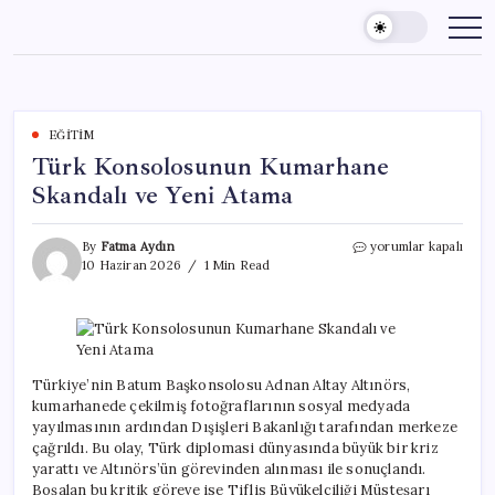
Skip
to
content
EĞITIM
Türk Konsolosunun Kumarhane
Skandalı ve Yeni Atama
Türk
By
Fatma Aydın
yorumlar kapalı
Konsolosunun
10 Haziran 2026
1 Min Read
Kumarhane
Skandalı
ve
Yeni
Atama
için
Türkiye’nin Batum Başkonsolosu Adnan Altay Altınörs,
kumarhanede çekilmiş fotoğraflarının sosyal medyada
yayılmasının ardından Dışişleri Bakanlığı tarafından merkeze
çağrıldı. Bu olay, Türk diplomasi dünyasında büyük bir kriz
yarattı ve Altınörs’ün görevinden alınması ile sonuçlandı.
Boşalan bu kritik göreve ise Tiflis Büyükelçiliği Müsteşarı