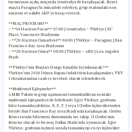
turnuvanın açılış maçında Avustralya ile karşılaşacak. İkinci
maçta Paraguay’la mücadele ederken, grup etabındaki son
sınavını ev sahibi ABD’ye karşı verecek.
**MAÇ PROGRAMI**
– **14 Haziran Pazar** 07:00 | Avustralya – Türkiye | BC
Place, Vancouver Stadyumu
– **20 Haziran Cumartesi** 06:00 | Türkiye – Paraguay | San
Francisco Bay Area Stadyumu
– **26 Haziran Cuma** 05:00 | Türkiye – ABD | Los Angeles
Stadı
**Türkiye’nin Maçları Hangi Kanalda Yayınlanacak?**
Türkiye’nin 2026 Dünya Kupası’ndaki tüm karşılaşmaları, TRT
1 ekranlarından canlı ve ücretsiz olarak izlenebilecek.
**Muhtemel Eşleşmeler**
A Milli Takım’ın grup aşamasını tamamladıktan sonraki
muhtemel eşleşmeleri de belirlendi. Eğer Türkiye, grubunu
lider tamamlayabilirse, B, E, F, I veya J Grubu üçüncülerinden
biriyle San Francisco Bay Area Stadı’nda karşılaşacak. Grubu
ikinci sırada bitirmesi durumunda ise rakip, G Grubu’nun
ikincisi olacak ve bu maç Dallas Stadı’nda oynanacak. Eğer
Türkiye, grubunu üçüncü sırada tamamlayıp en iyi üçüncüler