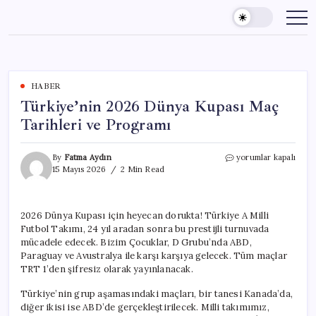
Skip
to
content
HABER
Türkiye’nin 2026 Dünya Kupası Maç
Tarihleri ve Programı
Türkiye’nin
By
Fatma Aydın
yorumlar kapalı
2026
15 Mayıs 2026
2 Min Read
Dünya
Kupası
Maç
2026 Dünya Kupası için heyecan dorukta! Türkiye A Milli
Tarihleri
Futbol Takımı, 24 yıl aradan sonra bu prestijli turnuvada
ve
Programı
mücadele edecek. Bizim Çocuklar, D Grubu’nda ABD,
için
Paraguay ve Avustralya ile karşı karşıya gelecek. Tüm maçlar
TRT 1’den şifresiz olarak yayınlanacak.
Türkiye’nin grup aşamasındaki maçları, bir tanesi Kanada’da,
diğer ikisi ise ABD’de gerçekleştirilecek. Milli takımımız,