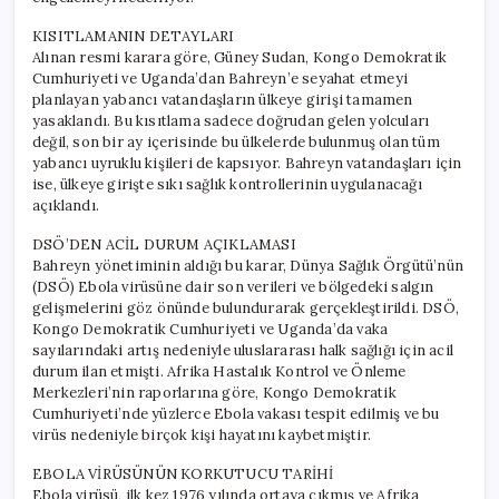
KISITLAMANIN DETAYLARI
Alınan resmi karara göre, Güney Sudan, Kongo Demokratik
Cumhuriyeti ve Uganda’dan Bahreyn’e seyahat etmeyi
planlayan yabancı vatandaşların ülkeye girişi tamamen
yasaklandı. Bu kısıtlama sadece doğrudan gelen yolcuları
değil, son bir ay içerisinde bu ülkelerde bulunmuş olan tüm
yabancı uyruklu kişileri de kapsıyor. Bahreyn vatandaşları için
ise, ülkeye girişte sıkı sağlık kontrollerinin uygulanacağı
açıklandı.
DSÖ’DEN ACİL DURUM AÇIKLAMASI
Bahreyn yönetiminin aldığı bu karar, Dünya Sağlık Örgütü’nün
(DSÖ) Ebola virüsüne dair son verileri ve bölgedeki salgın
gelişmelerini göz önünde bulundurarak gerçekleştirildi. DSÖ,
Kongo Demokratik Cumhuriyeti ve Uganda’da vaka
sayılarındaki artış nedeniyle uluslararası halk sağlığı için acil
durum ilan etmişti. Afrika Hastalık Kontrol ve Önleme
Merkezleri’nin raporlarına göre, Kongo Demokratik
Cumhuriyeti’nde yüzlerce Ebola vakası tespit edilmiş ve bu
virüs nedeniyle birçok kişi hayatını kaybetmiştir.
EBOLA VİRÜSÜNÜN KORKUTUCU TARİHİ
Ebola virüsü, ilk kez 1976 yılında ortaya çıkmış ve Afrika