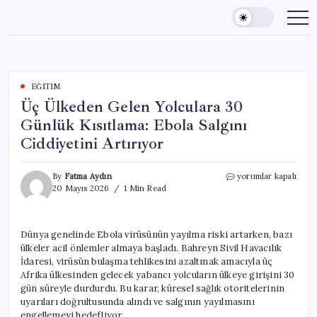
Skip
to
content
EĞITIM
Üç Ülkeden Gelen Yolculara 30
Günlük Kısıtlama: Ebola Salgını
Ciddiyetini Artırıyor
Üç
By
Fatma Aydın
yorumlar kapalı
Ülkeden
20 Mayıs 2026
1 Min Read
Gelen
Yolculara
30
Dünya genelinde Ebola virüsünün yayılma riski artarken, bazı
Günlük
ülkeler acil önlemler almaya başladı. Bahreyn Sivil Havacılık
Kısıtlama:
Ebola
İdaresi, virüsün bulaşma tehlikesini azaltmak amacıyla üç
Salgını
Afrika ülkesinden gelecek yabancı yolcuların ülkeye girişini 30
Ciddiyetini
gün süreyle durdurdu. Bu karar, küresel sağlık otoritelerinin
Artırıyor
uyarıları doğrultusunda alındı ve salgının yayılmasını
için
engellemeyi hedefliyor.