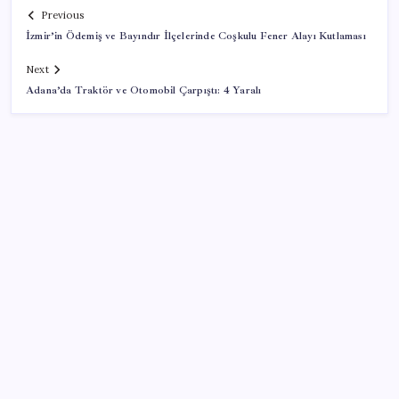
Previous
İzmir’in Ödemiş ve Bayındır İlçelerinde Coşkulu Fener Alayı Kutlaması
Next
Adana’da Traktör ve Otomobil Çarpıştı: 4 Yaralı
SON YAZILAR
Halkbank, ikincil halka arz süreci başlattı
Ömer Günel’in avukatlarından suç duyurusu:
‘Soruşturmanın gizliliği ihlal edildi’