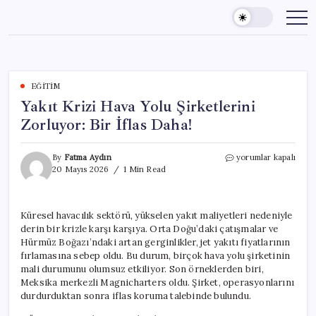
Skip
to
content
EĞITIM
Yakıt Krizi Hava Yolu Şirketlerini
Zorluyor: Bir İflas Daha!
Yakıt
By
Fatma Aydın
yorumlar kapalı
Krizi
20 Mayıs 2026
1 Min Read
Hava
Yolu
Şirketlerini
Küresel havacılık sektörü, yükselen yakıt maliyetleri nedeniyle
Zorluyor:
derin bir krizle karşı karşıya. Orta Doğu’daki çatışmalar ve
Bir
İflas
Hürmüz Boğazı’ndaki artan gerginlikler, jet yakıtı fiyatlarının
Daha!
fırlamasına sebep oldu. Bu durum, birçok hava yolu şirketinin
için
mali durumunu olumsuz etkiliyor. Son örneklerden biri,
Meksika merkezli Magnicharters oldu. Şirket, operasyonlarını
durdurduktan sonra iflas koruma talebinde bulundu.