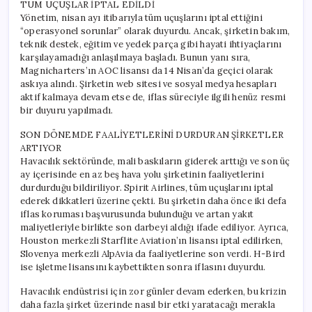
TÜM UÇUŞLAR İPTAL EDİLDİ
Yönetim, nisan ayı itibarıyla tüm uçuşlarını iptal ettiğini
“operasyonel sorunlar” olarak duyurdu. Ancak, şirketin bakım,
teknik destek, eğitim ve yedek parça gibi hayati ihtiyaçlarını
karşılayamadığı anlaşılmaya başladı. Bunun yanı sıra,
Magnicharters’ın AOC lisansı da 14 Nisan’da geçici olarak
askıya alındı. Şirketin web sitesi ve sosyal medya hesapları
aktif kalmaya devam etse de, iflas süreciyle ilgili henüz resmi
bir duyuru yapılmadı.
SON DÖNEMDE FAALİYETLERİNİ DURDURAN ŞİRKETLER
ARTIYOR
Havacılık sektöründe, mali baskıların giderek arttığı ve son üç
ay içerisinde en az beş hava yolu şirketinin faaliyetlerini
durdurduğu bildiriliyor. Spirit Airlines, tüm uçuşlarını iptal
ederek dikkatleri üzerine çekti. Bu şirketin daha önce iki defa
iflas koruması başvurusunda bulunduğu ve artan yakıt
maliyetleriyle birlikte son darbeyi aldığı ifade ediliyor. Ayrıca,
Houston merkezli Starflite Aviation’ın lisansı iptal edilirken,
Slovenya merkezli AlpAvia da faaliyetlerine son verdi. H-Bird
ise işletme lisansını kaybettikten sonra iflasını duyurdu.
Havacılık endüstrisi için zor günler devam ederken, bu krizin
daha fazla şirket üzerinde nasıl bir etki yaratacağı merakla